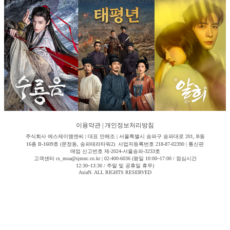
이용약관
|
개인정보처리방침
주식회사 에스제이엠엔씨 | 대표 안해조 | 서울특별시 송파구 송파대로 201, B동
16층 B-1609호 (문정동, 송파테라타워2) 사업자등록번호 218-87-02390 | 통신판
매업 신고번호 제-2024-서울송파-3233호
고객센터 cs_moa@sjmnc.co.kr | 02-400-6036 (평일 10:00~17:00 / 점심시간
12:30~13:30 / 주말 및 공휴일 휴무)
AsiaN. ALL RIGHTS RESERVED