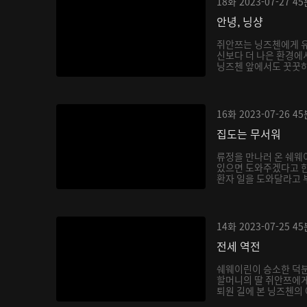
18화
2023-07-27
45
안녕, 닝샹
쥐안쯔는 닝즈첸에게 유
신보다 더 나은 환경에
닝즈첸 앞에서도 꿋꿋하게
16화
2023-07-26
45
집도는 무서워
류정을 만나러 온 쉐웨
있으면 도와주겠다고 한
환자 일을 도와달라고 부
14화
2023-07-25
45
전세 역전
쉐웨이린이 승소한 덕분
할머니의 딸 쥐안쯔에게
퇴원 길에 본 닝즈첸의 