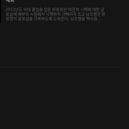
2012년도 의대 졸업을 앞둔 롼류정은 여전히 시체에 대한 공
포심에 해부학 시험에서 낙제하자 선배이자 조교 닝즈첸은 롼
류정이 공포심을 극복하도록 도와준다. 닝즈첸을 짝사랑...