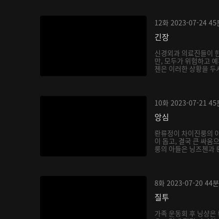
12화
2023-07-24
45
긴장
신경외과 의료진들이 
만, 모두가 위험하고 예
첸은 이러한 상황을 두샤
10화
2023-07-21
45
앙심
롼류정이 차이진룽의 
이 돕고, 결국 큰 싸움
룽의 아들은 닝즈첸과 롼
8화
2023-07-20
44분
질투
가족 운동회 후 닝샹은