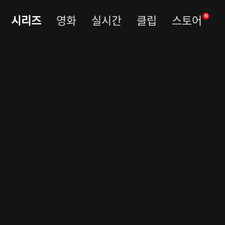
시리즈
영화
실시간
클립
스토어
N