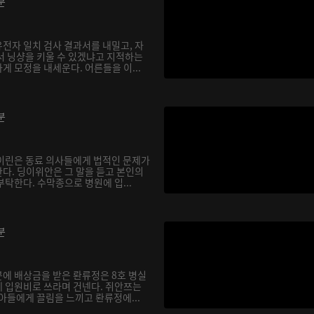
분
전자 일치 검사 결과서를 내밀고, 자
서 닝샹을 키울 수 있겠냐고 지적하는
 모정을 내세운다. 어른들을 이...
분
이린은 동료 의사들에게 법적인 문제가
다. 딩이위안은 그 말을 듣고 본인의
탁한다. 수막종으로 병원에 입...
분
에 배상금을 받은 롼류정은 8호 병실
 입원비로 쓰라며 건넨다. 쥐안쯔는
아들에게 끌림을 느끼고 롼류정에...