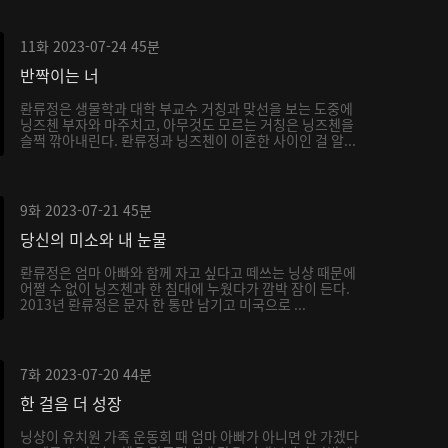
11화
2023-07-24
45분
반짝이는 너
롼류정은 생물학과 대학 부교수 거칭과 맞선을 보는 도중에
닝즈첸 부자와 마주치고, 아무것도 모르는 거칭은 닝즈첸을
슬쩍 깎아내린다. 롼류정과 닝즈첸이 이혼한 사이인 걸 알...
9화
2023-07-21
45분
당신의 미소와 내 눈물
롼류정은 엄마 아빠와 함께 자고 싶다고 떼쓰는 닝샹 때문에
어쩔 수 없이 닝즈첸과 한 침대에 누웠다가 깜박 잠이 든다.
2013년 롼류정은 문자 한 통만 남기고 미국으로 ...
7화
2023-07-20
44분
한 걸음 더 성장
닝샹이 유치원 가족 운동회 때 엄마 아빠가 아니면 안 가겠다