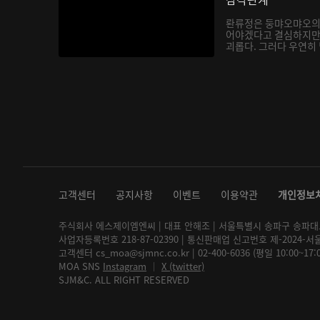
롼류정은 둥먀오먀오의
어야겠다고 결심하지만
괴롭다. 그러다 우연히
지는...
고객센터
공지사항
이벤트
이용약관
개인정보
주식회사 에스제이엠엔씨 | 대표 안해조 | 서울특별시 송파구 송파대로 2
사업자등록번호 218-87-02390 | 통신판매업 신고번호 제-2024-서
고객센터 cs_moa@sjmnc.co.kr | 02-400-6036 (평일 10:00~17
MOA SNS
Instagram
│
X (twitter)
SJM&C. ALL RIGHT RESERVED