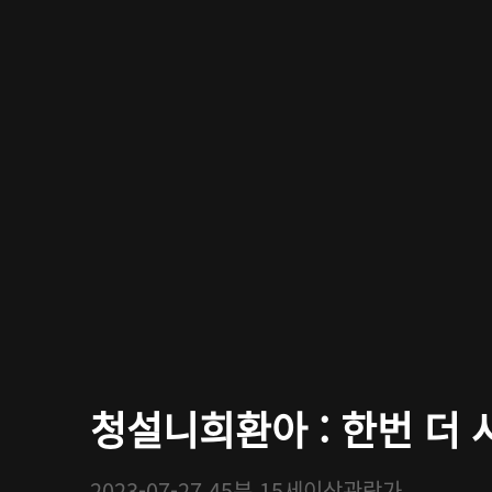
청설니희환아 : 한번 더 사
2023-07-27
45분
15세이상관람가