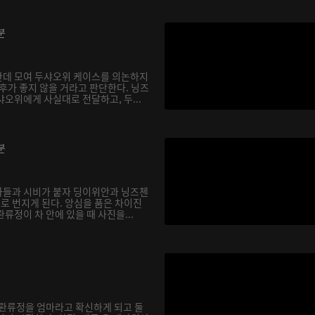
분
한데 모여 두샤오위 케이스를 의논하지
후가 좋지 않을 거라고 판단한다. 닝즈
오위에게 사실대로 전달하고, 두...
분
아들과 시비가 붙자 딩이위안과 닝즈첸
으로 번지게 된다. 앙심을 품은 차이진
류정이 차 안에 있을 때 사진을...
 롼류정을 엄마라고 확신하게 되고 둘