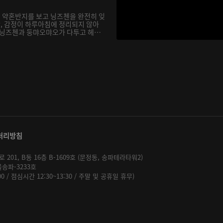
 약혼반지를 보고 닝즈첸을 완전히 잊
, 감정이 하루아침에 정리되지 않아
 닝즈첸과 둥먀오먀오가 다투고 헤어
처리방침
01, B동 16층 B-1609호 (문정동, 송파테라타워2)
울송파-3233호
:00 / 점심시간 12:30~13:30 / 주말 및 공휴일 휴무)