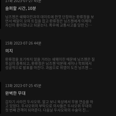
17화
2023-07-27
45분
슬퍼할 시간, 10분
닝즈첸은 쉐웨이린과의 데이트에 한껏 단장하는 롼류정을 보
면서 배알이 꼬여 트집을 잡고 롼류정은 닝즈첸에게 이제야
자신이 좋아졌냐고 되묻는다. 폭우에 교통사고를 당한 긴급
...
15화
2023-07-26
44분
의지
롼류정을 포기하지 않을 거라는 쉐웨이린 때문에 닝즈첸은 질
투심이 증폭되고, 롼류정은 닝즈첸 덕분에 세미나 학회에서
성공적으로 발표를 마친다. 과음으로 위염이 도진 닝즈첸 ...
13화
2023-07-25
45분
완벽한 무대
갑자기 사라진 두샤오위. 알고 보니 옥상에서 무용 연습을 하
고 있었다. 두샤오위의 부탁으로 의사들은 두샤오위 무대의
첫 번째 관객이 되어준다. 다음날 두샤오위의 수술이 진...