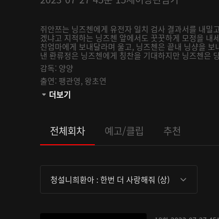
쥐안쯔는 닝즈첸에게 유전자 일치 검사 결과서를 내밀고,
겠냐고 지적하는 닝즈첸 앞에서도 꿋꿋하게 모정을 내세
친엄마에게 보내달라며 울고, 닝즈첸은 끝내 닝샹을 보
낸 롼류정은 닝즈첸에게 칭찬을 기대하지만 닝즈첸은 당연
감독:
양양
출연:
팽관영,
왕초연
관람등급:
더보기
전체회차
예고/클립
추천
청설니희환아 : 한번 더 사랑해줘 (상)