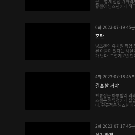
은 그렇게 점점 가까워지
황첸이 닝즈첸에게 적극적
6화
2023-07-19
45분
혼란
닝즈첸의 유치원 픽업 
된 아들이 있다는 사실을
가 난다. 그렇게 7년 만
4화
2023-07-18
45분
결혼할 거야
롼류정은 하루빨리 외래
즈첸은 롼류정에게 잡일
다. 롼류정은 닝즈첸에게 
2화
2023-07-17
45분
삼각관계