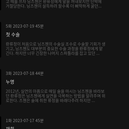
고 떼를 쓰자 닝즈첸은 롼류정에게 말을 꺼내보지만 단박에
거절당한다. 닝즈첸이 설득하려 할수록 더 삐딱하게 굴던...
5화
2023-07-19
45분
첫 수술
롼류정이 처음으로 닝즈첸의 수술실 조수로 수술할 기회가 생
기고, 닝즈첸도 대부분의 중요한 수술 과정을 롼류정에게 맡
긴다. 하지만 너무 긴장한 나머지 스파튤라를 잡고 있던 ...
3화
2023-07-18
44분
누명
2012년, 실연의 아픔으로 매일 술을 마시는 닝즈첸을 바라보
던 롼류정은 닝즈첸에게 실연을 극복하는 방법을 알려주며 위
로한다. 즈첸은 술에 취한 류정을 바래다주려 하지만 ...
1화
2023-07-17
45분
재회