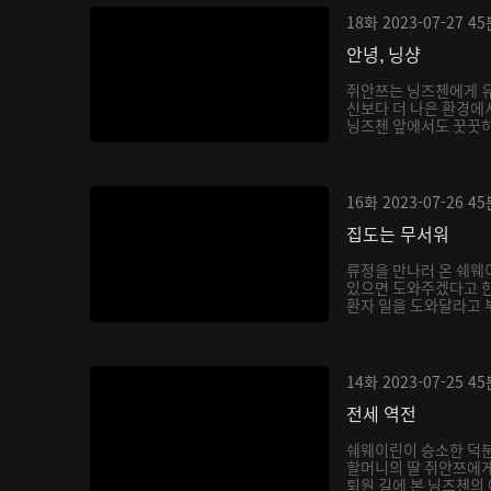
18화
2023-07-27
45
안녕, 닝샹
쥐안쯔는 닝즈첸에게 유
신보다 더 나은 환경에
닝즈첸 앞에서도 꿋꿋하게
16화
2023-07-26
45
집도는 무서워
류정을 만나러 온 쉐웨
있으면 도와주겠다고 한
환자 일을 도와달라고 부
14화
2023-07-25
45
전세 역전
쉐웨이린이 승소한 덕분
할머니의 딸 쥐안쯔에게
퇴원 길에 본 닝즈첸의 