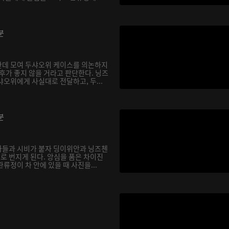
분
한데 모여 두샤오위 케이스를 의논하지
후가 좋지 않을 거라고 판단한다. 닝즈
오위에게 사실대로 전달하고, 두...
분
아들과 시비가 붙자 딩이위안과 닝즈첸
으로 번지게 된다. 앙심을 품은 차이진
류정이 차 안에 있을 때 사진을...