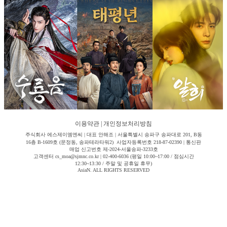
이용약관
|
개인정보처리방침
주식회사 에스제이엠엔씨 | 대표 안해조 | 서울특별시 송파구 송파대로 201, B동
16층 B-1609호 (문정동, 송파테라타워2) 사업자등록번호 218-87-02390 | 통신판
매업 신고번호 제-2024-서울송파-3233호
고객센터 cs_moa@sjmnc.co.kr | 02-400-6036 (평일 10:00~17:00 / 점심시간
12:30~13:30 / 주말 및 공휴일 휴무)
AsiaN. ALL RIGHTS RESERVED