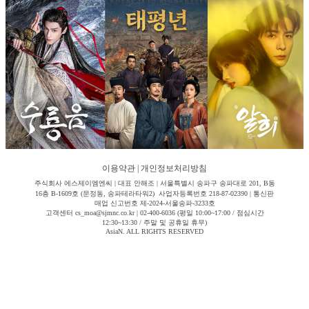
이용약관
|
개인정보처리방침
주식회사 에스제이엠엔씨 | 대표 안해조 | 서울특별시 송파구 송파대로 201, B동
16층 B-1609호 (문정동, 송파테라타워2) 사업자등록번호 218-87-02390 | 통신판
매업 신고번호 제-2024-서울송파-3233호
고객센터 cs_moa@sjmnc.co.kr | 02-400-6036 (평일 10:00~17:00 / 점심시간
12:30~13:30 / 주말 및 공휴일 휴무)
AsiaN. ALL RIGHTS RESERVED