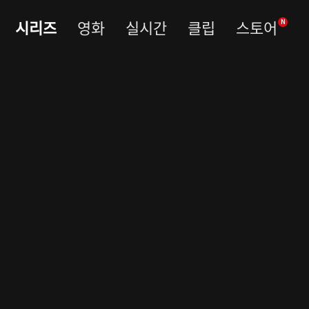
시리즈
영화
실시간
클립
스토어
N