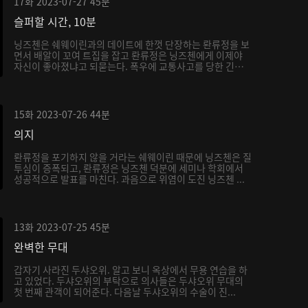
17화
2023-07-27
45분
슬퍼할 시간, 10분
닝즈첸은 쉐웨이린과의 데이트에 한껏 단장하는 롼류정을 보
면서 배알이 꼬여 트집을 잡고 롼류정은 닝즈첸에게 이제야
자신이 좋아졌냐고 되묻는다. 폭우에 교통사고를 당한 긴급
...
15화
2023-07-26
44분
의지
롼류정을 포기하지 않을 거라는 쉐웨이린 때문에 닝즈첸은 질
투심이 증폭되고, 롼류정은 닝즈첸 덕분에 세미나 학회에서
성공적으로 발표를 마친다. 과음으로 위염이 도진 닝즈첸 ...
13화
2023-07-25
45분
완벽한 무대
갑자기 사라진 두샤오위. 알고 보니 옥상에서 무용 연습을 하
고 있었다. 두샤오위의 부탁으로 의사들은 두샤오위 무대의
첫 번째 관객이 되어준다. 다음날 두샤오위의 수술이 진...