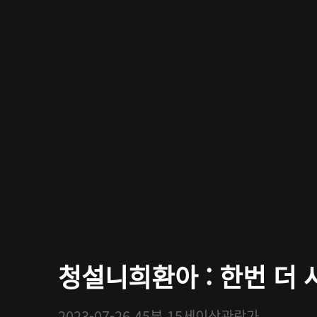
청설니희환아 : 한번 더 사
2023-07-26
45분
15세이상관람가