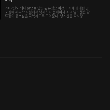
2012년도 의대 졸업을 앞둔 롼류정은 여전히 시체에 대한 공
포심에 해부학 시험에서 낙제하자 선배이자 조교 닝즈첸은 롼
류정이 공포심을 극복하도록 도와준다. 닝즈첸을 짝사랑...