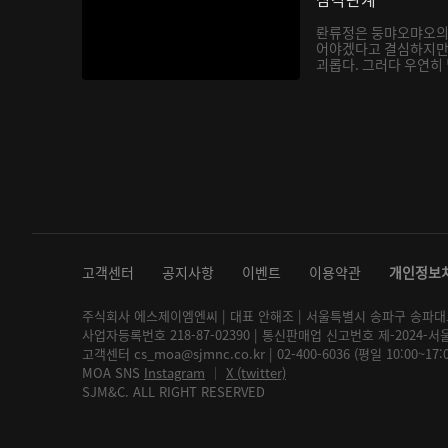
롼류정은 둥먀오먀오의
어야겠다고 결심하지만
괴롭다. 그러다 우연히
지는...
고객센터
공지사항
이벤트
이용약관
개인정보
주식회사 에스제이엠엔씨 | 대표 안해조 | 서울특별시 송파구 송파대로 2
사업자등록번호 218-87-02390 | 통신판매업 신고번호 제-2024-서
고객센터 cs_moa@sjmnc.co.kr | 02-400-6036 (평일 10:00~17
MOA SNS
Instagram
│
X (twitter)
SJM&C. ALL RIGHT RESERVED