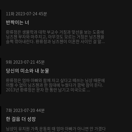
11화
2023-07-24
45분
반짝이는 너
롼류정은 생물학과 대학 부교수 거칭과 맞선을 보는 도중에
닝즈첸 부자와 마주치고, 아무것도 모르는 거칭은 닝즈첸을
슬쩍 깎아내린다. 롼류정과 닝즈첸이 이혼한 사이인 걸 알...
9화
2023-07-21
45분
당신의 미소와 내 눈물
롼류정은 엄마 아빠와 함께 자고 싶다고 떼쓰는 닝샹 때문에
어쩔 수 없이 닝즈첸과 한 침대에 누웠다가 깜박 잠이 든다.
2013년 롼류정은 문자 한 통만 남기고 미국으로 ...
7화
2023-07-20
44분
한 걸음 더 성장
닝샹이 유치원 가족 운동회 때 엄마 아빠가 아니면 안 가겠다