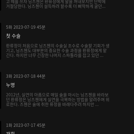
고 떼를 쓰자 닝즈첸은 롼류정에게 말을 꺼내보지만 단박에
거절당한다. 닝즈첸이 설득하려 할수록 더 삐딱하게 굴던...
5화
2023-07-19
45분
첫 수술
롼류정이 처음으로 닝즈첸의 수술실 조수로 수술할 기회가 생
기고, 닝즈첸도 대부분의 중요한 수술 과정을 롼류정에게 맡
긴다. 하지만 너무 긴장한 나머지 스파튤라를 잡고 있던 ...
3화
2023-07-18
44분
누명
2012년, 실연의 아픔으로 매일 술을 마시는 닝즈첸을 바라보
던 롼류정은 닝즈첸에게 실연을 극복하는 방법을 알려주며 위
로한다. 즈첸은 술에 취한 류정을 바래다주려 하지만 ...
1화
2023-07-17
45분
재회