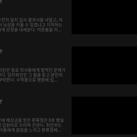
분
전자 일치 검사 결과서를 내밀고, 자
서 닝샹을 키울 수 있겠냐고 지적하는
 모정을 내세운다. 어른들을 이...
분
이린은 동료 의사들에게 법적인 문제가
다. 딩이위안은 그 말을 듣고 본인의
탁한다. 수막종으로 병원에 입...
분
에 배상금을 받은 롼류정은 8호 병실
 입원비로 쓰라며 건넨다. 쥐안쯔는
아들에게 끌림을 느끼고 롼류정에...