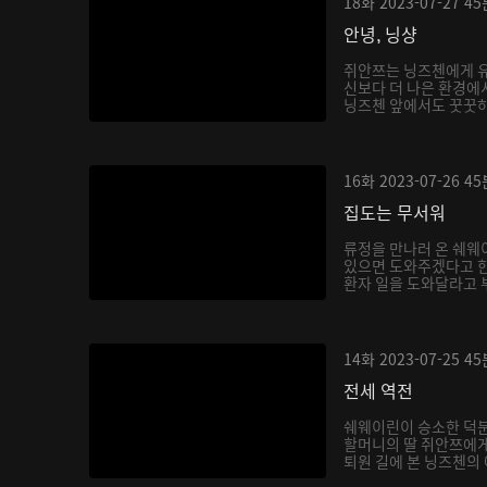
18화
2023-07-27
45
안녕, 닝샹
쥐안쯔는 닝즈첸에게 유
신보다 더 나은 환경에
닝즈첸 앞에서도 꿋꿋하게
16화
2023-07-26
45
집도는 무서워
류정을 만나러 온 쉐웨
있으면 도와주겠다고 한
환자 일을 도와달라고 부
14화
2023-07-25
45
전세 역전
쉐웨이린이 승소한 덕분
할머니의 딸 쥐안쯔에게
퇴원 길에 본 닝즈첸의 