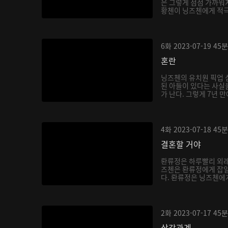
은 그렇게 점점 가까워지
황첸이 닝즈첸에게 적극적
6화
2023-07-19
45분
혼란
닝즈첸의 유치원 픽업 
된 아들이 있다는 사실을
가 난다. 그렇게 7년 만
4화
2023-07-18
45분
결혼할 거야
롼류정은 하루빨리 외래
즈첸은 롼류정에게 잡일
다. 롼류정은 닝즈첸에게 
2화
2023-07-17
45분
삼각관계