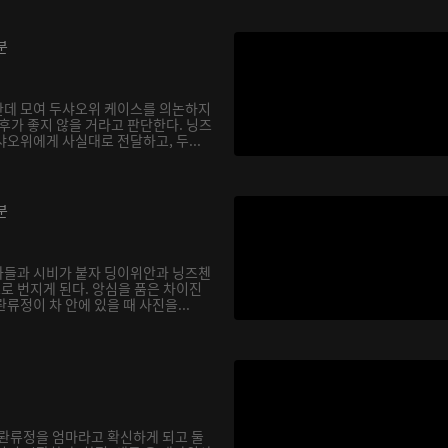
분
한데 모여 두샤오위 케이스를 의논하지
후가 좋지 않을 거라고 판단한다. 닝즈
오위에게 사실대로 전달하고, 두...
분
아들과 시비가 붙자 딩이위안과 닝즈첸
으로 번지게 된다. 앙심을 품은 차이진
류정이 차 안에 있을 때 사진을...
 롼류정을 엄마라고 확신하게 되고 둘