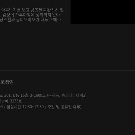
 약혼반지를 보고 닝즈첸을 완전히 잊
, 감정이 하루아침에 정리되지 않아
 닝즈첸과 둥먀오먀오가 다투고 헤어
처리방침
01, B동 16층 B-1609호 (문정동, 송파테라타워2)
울송파-3233호
:00 / 점심시간 12:30~13:30 / 주말 및 공휴일 휴무)