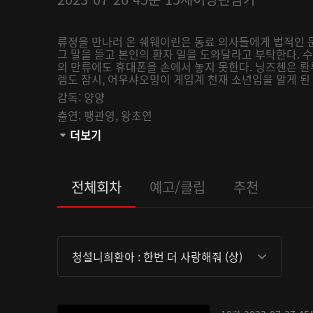
류정을 만나러 온 쉐웨이린은 동료 의사들에게 법적인 
그 말을 듣고 본인의 환자 일을 도와달라고 부탁한다.
의 만류에도 휴대폰을 손에서 놓지 못한다. 닝즈첸은 롼
렘도 잠시, 어우샤오밍이 게임계 천재 소년임을 알게 된
감독:
양양
출연:
팽관영,
왕초연
관람등급:
더보기
전체회차
예고/클립
추천
청설니희환아 : 한번 더 사랑해줘 (상)