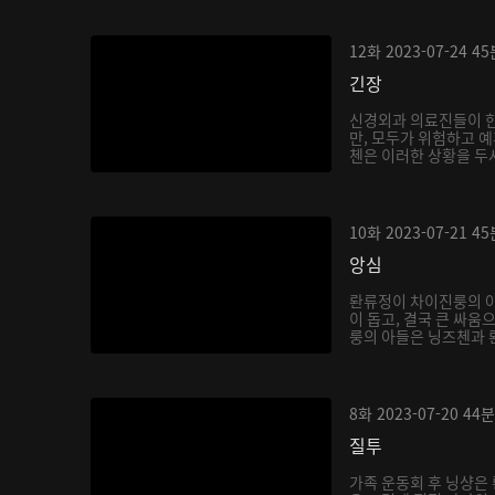
12화
2023-07-24
45
긴장
신경외과 의료진들이 
만, 모두가 위험하고 예
첸은 이러한 상황을 두샤
10화
2023-07-21
45
앙심
롼류정이 차이진룽의 
이 돕고, 결국 큰 싸움
룽의 아들은 닝즈첸과 롼
8화
2023-07-20
44분
질투
가족 운동회 후 닝샹은