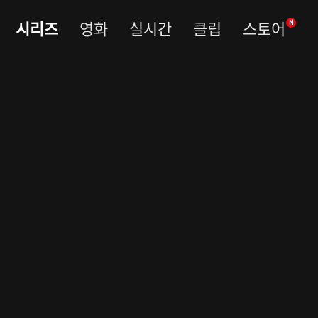
시리즈
영화
실시간
클립
스토어
N