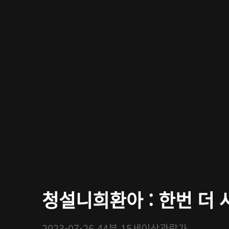
청설니희환아 : 한번 더 사
2023-07-26
44분
15세이상관람가