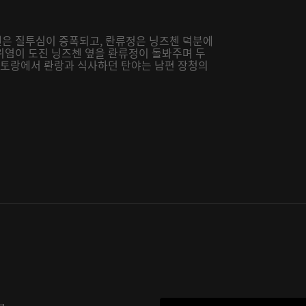
은 질투심이 증폭되고, 롼류정은 닝즈첸 덕분에
위염이 도진 닝즈첸 옆을 롼류정이 돌봐주며 두
레스토랑에서 롼랑과 식사하던 탄야는 남편 장청의