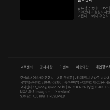
롼류정은 둥먀오먀오의
어야겠다고 결심하지만
괴롭다. 그러다 우연히
지는...
고객센터
공지사항
이벤트
이용약관
개인정보
주식회사 에스제이엠엔씨 | 대표 안해조 | 서울특별시 송파구 송파대로 2
사업자등록번호 218-87-02390 | 통신판매업 신고번호 제-2024-서
고객센터 cs_moa@sjmnc.co.kr | 02-400-6036 (평일 10:00~17
MOA SNS
Instagram
│
X (twitter)
SJM&C. ALL RIGHT RESERVED