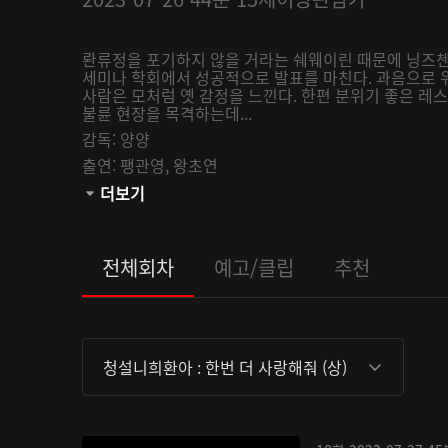
롼류정을 포기하지 않을 거라는 쉐웨이린 때문에 닝즈첸
세미나 학회에서 성공적으로 발표를 마친다. 과음으로 
사람은 모처럼 옛 감정을 느낀다. 한편 분위기 좋은 
불륜 현장을 목격하는데...
감독:
양양
출연:
팽관영,
왕초연
관람등급:
더보기
전체회차
예고/클립
추천
청설니희환아 : 한번 더 사랑해줘 (상)