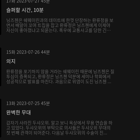
17화
2023-07-27
45분
슬퍼할 시간, 10분
닝즈첸은 쉐웨이린과의 데이트에 한껏 단장하는 롼류정을 보
면서 배알이 꼬여 트집을 잡고 롼류정은 닝즈첸에게 이제야
자신이 좋아졌냐고 되묻는다. 폭우에 교통사고를 당한 긴급
...
15화
2023-07-26
44분
의지
롼류정을 포기하지 않을 거라는 쉐웨이린 때문에 닝즈첸은 질
투심이 증폭되고, 롼류정은 닝즈첸 덕분에 세미나 학회에서
성공적으로 발표를 마친다. 과음으로 위염이 도진 닝즈첸 ...
13화
2023-07-25
45분
완벽한 무대
갑자기 사라진 두샤오위. 알고 보니 옥상에서 무용 연습을 하
고 있었다. 두샤오위의 부탁으로 의사들은 두샤오위 무대의
첫 번째 관객이 되어준다. 다음날 두샤오위의 수술이 진...