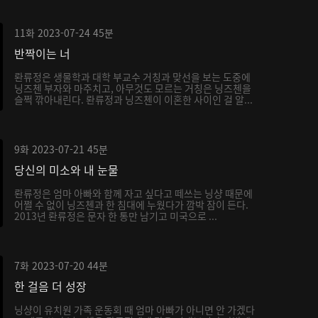
11화
2023-07-24
45분
반짝이는 너
롼류정은 생물학과 대학 부교수 거칭과 맞선을 보는 도중에
닝즈첸 부자와 마주치고, 아무것도 모르는 거칭은 닝즈첸을
슬쩍 깎아내린다. 롼류정과 닝즈첸이 이혼한 사이인 걸 알...
9화
2023-07-21
45분
당신의 미소와 내 눈물
롼류정은 엄마 아빠와 함께 자고 싶다고 떼쓰는 닝샹 때문에
어쩔 수 없이 닝즈첸과 한 침대에 누웠다가 깜박 잠이 든다.
2013년 롼류정은 문자 한 통만 남기고 미국으로 ...
7화
2023-07-20
44분
한 걸음 더 성장
닝샹이 유치원 가족 운동회 때 엄마 아빠가 아니면 안 가겠다