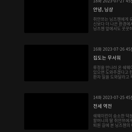
18화
2023-07-27
45
안녕, 닝샹
쥐안쯔는 닝즈첸에게 유
신보다 더 나은 환경에
닝즈첸 앞에서도 꿋꿋하게
16화
2023-07-26
45
집도는 무서워
류정을 만나러 온 쉐웨
있으면 도와주겠다고 한
환자 일을 도와달라고 부
14화
2023-07-25
45
전세 역전
쉐웨이린이 승소한 덕분
할머니의 딸 쥐안쯔에게
퇴원 길에 본 닝즈첸의 