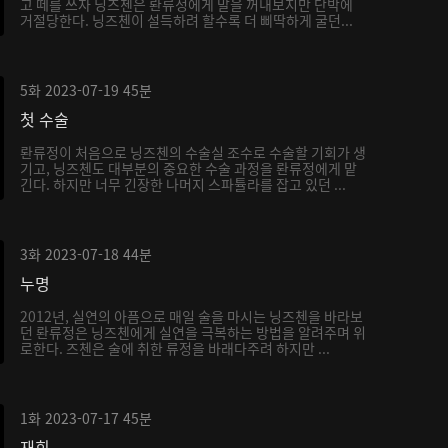
고 떼를 쓰자 닝즈첸은 롼류정에게 말을 꺼내보지만 단박에
거절당한다. 닝즈첸이 설득하려 할수록 더 삐딱하게 굴던...
5화
2023-07-19
45분
첫 수술
롼류정이 처음으로 닝즈첸의 수술실 조수로 수술할 기회가 생
기고, 닝즈첸도 대부분의 중요한 수술 과정을 롼류정에게 맡
긴다. 하지만 너무 긴장한 나머지 스파튤라를 잡고 있던 ...
3화
2023-07-18
44분
누명
2012년, 실연의 아픔으로 매일 술을 마시는 닝즈첸을 바라보
던 롼류정은 닝즈첸에게 실연을 극복하는 방법을 알려주며 위
로한다. 즈첸은 술에 취한 류정을 바래다주려 하지만 ...
1화
2023-07-17
45분
재회