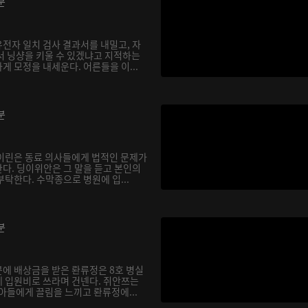
분
전자 일치 검사 결과서를 내밀고, 자
서 닝샹을 키울 수 있겠냐고 지적하는
 모정을 내세운다. 어른들을 이...
분
이린은 동료 의사들에게 법적인 문제가
다. 딩이위안은 그 말을 듣고 본인의
탁한다. 수막종으로 병원에 입...
분
에 배상금을 받은 롼류정은 8호 병실
 입원비로 쓰라며 건넨다. 쥐안쯔는
아들에게 끌림을 느끼고 롼류정에...