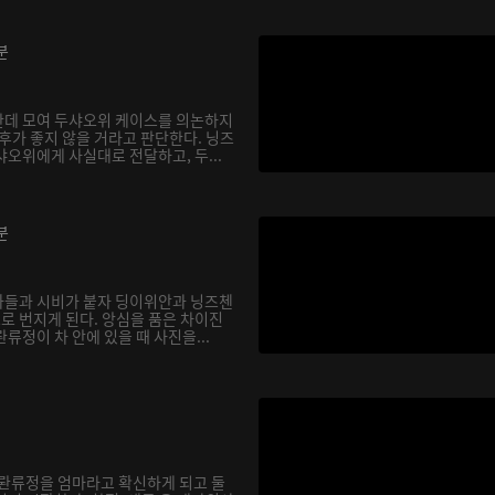
분
한데 모여 두샤오위 케이스를 의논하지
후가 좋지 않을 거라고 판단한다. 닝즈
오위에게 사실대로 전달하고, 두...
분
아들과 시비가 붙자 딩이위안과 닝즈첸
으로 번지게 된다. 앙심을 품은 차이진
류정이 차 안에 있을 때 사진을...
 롼류정을 엄마라고 확신하게 되고 둘