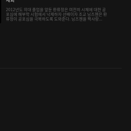
2012년도 의대 졸업을 앞둔 롼류정은 여전히 시체에 대한 공
포심에 해부학 시험에서 낙제하자 선배이자 조교 닝즈첸은 롼
류정이 공포심을 극복하도록 도와준다. 닝즈첸을 짝사랑...