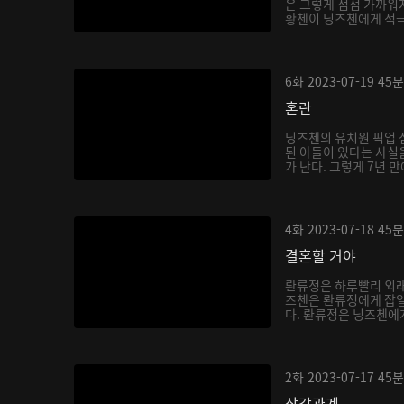
은 그렇게 점점 가까워지
황첸이 닝즈첸에게 적극적
6화
2023-07-19
45분
혼란
닝즈첸의 유치원 픽업 
된 아들이 있다는 사실을
가 난다. 그렇게 7년 만
4화
2023-07-18
45분
결혼할 거야
롼류정은 하루빨리 외래
즈첸은 롼류정에게 잡일
다. 롼류정은 닝즈첸에게 
2화
2023-07-17
45분
삼각관계