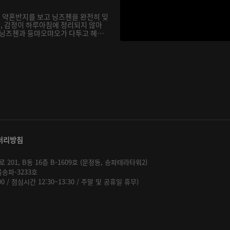
 약혼반지를 보고 닝즈첸을 완전히 잊
, 감정이 하루아침에 정리되지 않아
 닝즈첸과 둥먀오먀오가 다투고 헤어
처리방침
01, B동 16층 B-1609호 (문정동, 송파테라타워2)
울송파-3233호
:00 / 점심시간 12:30~13:30 / 주말 및 공휴일 휴무)