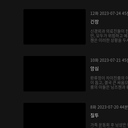
12화
2023-07-24
45
긴장
신경외과 의료진들이 
만, 모두가 위험하고 예
첸은 이러한 상황을 두샤
10화
2023-07-21
45
앙심
롼류정이 차이진룽의 
이 돕고, 결국 큰 싸움
룽의 아들은 닝즈첸과 롼
8화
2023-07-20
44분
질투
가족 운동회 후 닝샹은