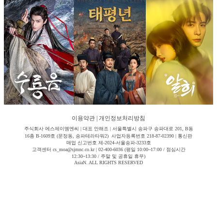
이용약관
|
개인정보처리방침
주식회사 에스제이엠엔씨 | 대표 안해조 | 서울특별시 송파구 송파대로 201, B동
16층 B-1609호 (문정동, 송파테라타워2) 사업자등록번호 218-87-02390 | 통신판
매업 신고번호 제-2024-서울송파-3233호
고객센터 cs_moa@sjmnc.co.kr | 02-400-6036 (평일 10:00~17:00 / 점심시간
12:30~13:30 / 주말 및 공휴일 휴무)
AsiaN. ALL RIGHTS RESERVED