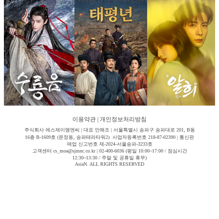
이용약관
|
개인정보처리방침
주식회사 에스제이엠엔씨 | 대표 안해조 | 서울특별시 송파구 송파대로 201, B동
16층 B-1609호 (문정동, 송파테라타워2) 사업자등록번호 218-87-02390 | 통신판
매업 신고번호 제-2024-서울송파-3233호
고객센터 cs_moa@sjmnc.co.kr | 02-400-6036 (평일 10:00~17:00 / 점심시간
12:30~13:30 / 주말 및 공휴일 휴무)
AsiaN. ALL RIGHTS RESERVED