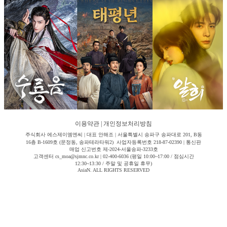
이용약관
|
개인정보처리방침
주식회사 에스제이엠엔씨 | 대표 안해조 | 서울특별시 송파구 송파대로 201, B동
16층 B-1609호 (문정동, 송파테라타워2) 사업자등록번호 218-87-02390 | 통신판
매업 신고번호 제-2024-서울송파-3233호
고객센터 cs_moa@sjmnc.co.kr | 02-400-6036 (평일 10:00~17:00 / 점심시간
12:30~13:30 / 주말 및 공휴일 휴무)
AsiaN. ALL RIGHTS RESERVED