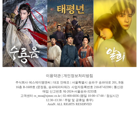
이용약관
|
개인정보처리방침
주식회사 에스제이엠엔씨 | 대표 안해조 | 서울특별시 송파구 송파대로 201, B동
16층 B-1609호 (문정동, 송파테라타워2) 사업자등록번호 218-87-02390 | 통신판
매업 신고번호 제-2024-서울송파-3233호
고객센터 cs_moa@sjmnc.co.kr | 02-400-6036 (평일 10:00~17:00 / 점심시간
12:30~13:30 / 주말 및 공휴일 휴무)
AsiaN. ALL RIGHTS RESERVED