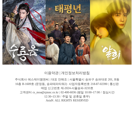
이용약관
|
개인정보처리방침
주식회사 에스제이엠엔씨 | 대표 안해조 | 서울특별시 송파구 송파대로 201, B동
16층 B-1609호 (문정동, 송파테라타워2) 사업자등록번호 218-87-02390 | 통신판
매업 신고번호 제-2024-서울송파-3233호
고객센터 cs_moa@sjmnc.co.kr | 02-400-6036 (평일 10:00~17:00 / 점심시간
12:30~13:30 / 주말 및 공휴일 휴무)
AsiaN. ALL RIGHTS RESERVED