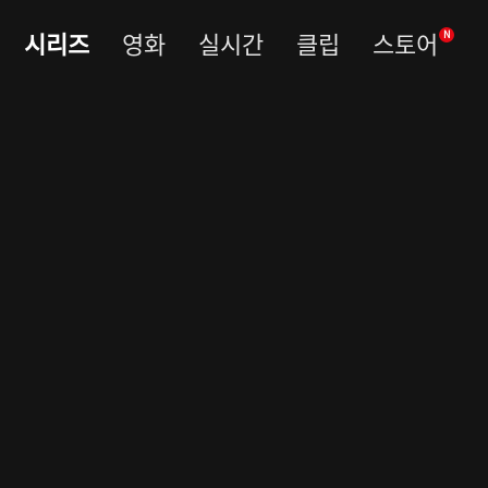
시리즈
영화
실시간
클립
스토어
N