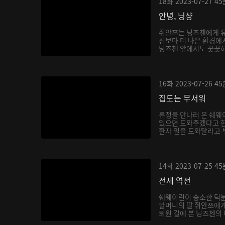
18화
2023-07-27
45
안녕, 닝샹
쥐안쯔는 닝즈첸에게 유
신보다 더 나은 환경에
닝즈첸 앞에서도 꿋꿋하게
16화
2023-07-26
45
집도는 무서워
류정을 만나러 온 쉐웨
있으면 도와주겠다고 한
환자 일을 도와달라고 부
14화
2023-07-25
45
전세 역전
쉐웨이린이 승소한 덕분
할머니의 딸 쥐안쯔에게
퇴원 길에 본 닝즈첸의 