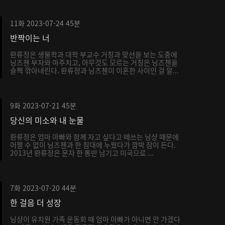
11화
2023-07-24
45분
반짝이는 너
롼류정은 생물학과 대학 부교수 거칭과 맞선을 보는 도중에
닝즈첸 부자와 마주치고, 아무것도 모르는 거칭은 닝즈첸을
슬쩍 깎아내린다. 롼류정과 닝즈첸이 이혼한 사이인 걸 알...
9화
2023-07-21
45분
당신의 미소와 내 눈물
롼류정은 엄마 아빠와 함께 자고 싶다고 떼쓰는 닝샹 때문에
어쩔 수 없이 닝즈첸과 한 침대에 누웠다가 깜박 잠이 든다.
2013년 롼류정은 문자 한 통만 남기고 미국으로 ...
7화
2023-07-20
44분
한 걸음 더 성장
닝샹이 유치원 가족 운동회 때 엄마 아빠가 아니면 안 가겠다