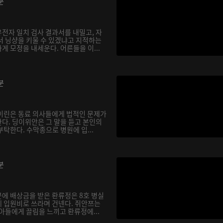
분
전자 일치 검사 결과서를 내밀고, 자
서 닝샹을 키울 수 있겠냐고 지적하는
 모정을 내세운다. 어른들을 이...
분
이린은 동료 의사들에게 법적인 문제가
다. 딩이위안은 그 말을 듣고 본인의
탁한다. 수막종으로 병원에 입...
분
에 배상금을 받은 롼류정은 8호 병실
 입원비로 쓰라며 건넨다. 쥐안쯔는
아들에게 끌림을 느끼고 롼류정에...