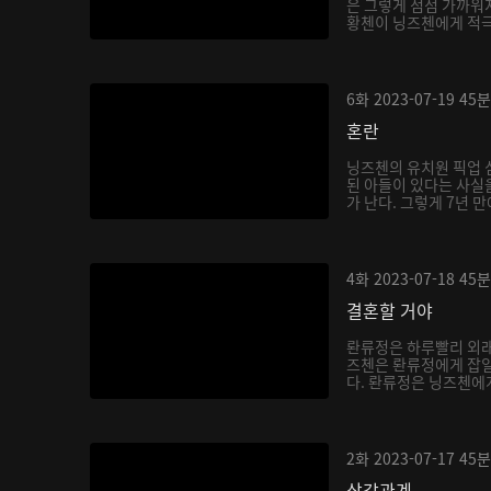
은 그렇게 점점 가까워지
황첸이 닝즈첸에게 적극적
6화
2023-07-19
45분
혼란
닝즈첸의 유치원 픽업 
된 아들이 있다는 사실을
가 난다. 그렇게 7년 만
4화
2023-07-18
45분
결혼할 거야
롼류정은 하루빨리 외래
즈첸은 롼류정에게 잡일
다. 롼류정은 닝즈첸에게 
2화
2023-07-17
45분
삼각관계