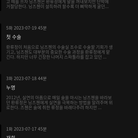
고 떼를 쓰자 닝즈첸은 롼류정에게 말을 꺼내보지만 단박에
거절당한다. 닝즈첸이 설득하려 할수록 더 삐딱하게 굴던...
5화
2023-07-19
45분
첫 수술
롼류정이 처음으로 닝즈첸의 수술실 조수로 수술할 기회가 생
기고, 닝즈첸도 대부분의 중요한 수술 과정을 롼류정에게 맡
긴다. 하지만 너무 긴장한 나머지 스파튤라를 잡고 있던 ...
3화
2023-07-18
44분
누명
2012년, 실연의 아픔으로 매일 술을 마시는 닝즈첸을 바라보
던 롼류정은 닝즈첸에게 실연을 극복하는 방법을 알려주며 위
로한다. 즈첸은 술에 취한 류정을 바래다주려 하지만 ...
1화
2023-07-17
45분
재회