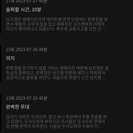
17화
2023-07-27
45분
슬퍼할 시간, 10분
닝즈첸은 쉐웨이린과의 데이트에 한껏 단장하는 롼류정을 보
면서 배알이 꼬여 트집을 잡고 롼류정은 닝즈첸에게 이제야
자신이 좋아졌냐고 되묻는다. 폭우에 교통사고를 당한 긴급
...
15화
2023-07-26
44분
의지
롼류정을 포기하지 않을 거라는 쉐웨이린 때문에 닝즈첸은 질
투심이 증폭되고, 롼류정은 닝즈첸 덕분에 세미나 학회에서
성공적으로 발표를 마친다. 과음으로 위염이 도진 닝즈첸 ...
13화
2023-07-25
45분
완벽한 무대
갑자기 사라진 두샤오위. 알고 보니 옥상에서 무용 연습을 하
고 있었다. 두샤오위의 부탁으로 의사들은 두샤오위 무대의
첫 번째 관객이 되어준다. 다음날 두샤오위의 수술이 진...