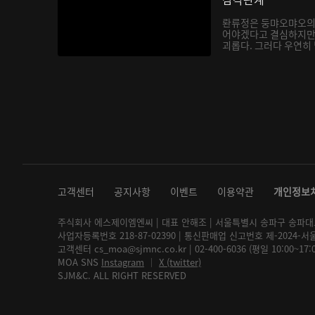
롼류정은 둥먀오먀오의
어야겠다고 결심하지만
괴롭다. 그러다 우연히
지는...
고객센터
공지사항
이벤트
이용약관
개인정보
주식회사 에스제이엠엔씨 | 대표 안해조 | 서울특별시 송파구 송파대로 2
사업자등록번호 218-87-02390 | 통신판매업 신고번호 제-2024-서
고객센터 cs_moa@sjmnc.co.kr | 02-400-6036 (평일 10:00~17
MOA SNS
Instagram
│
X (twitter)
SJM&C. ALL RIGHT RESERVED