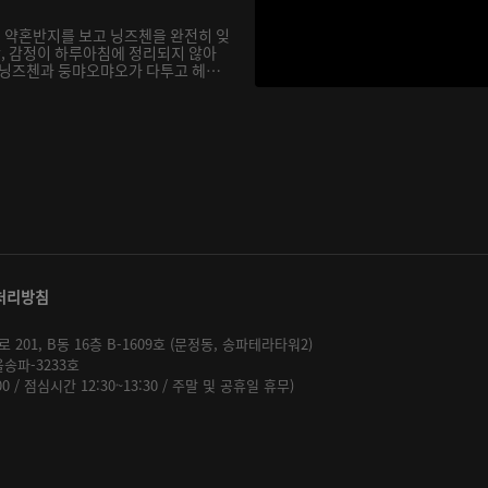
 약혼반지를 보고 닝즈첸을 완전히 잊
, 감정이 하루아침에 정리되지 않아
 닝즈첸과 둥먀오먀오가 다투고 헤어
처리방침
01, B동 16층 B-1609호 (문정동, 송파테라타워2)
울송파-3233호
:00 / 점심시간 12:30~13:30 / 주말 및 공휴일 휴무)