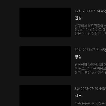
12화
2023-07-24
45
긴장
신경외과 의료진들이 
만, 모두가 위험하고 예
첸은 이러한 상황을 두샤
10화
2023-07-21
45
앙심
롼류정이 차이진룽의 
이 돕고, 결국 큰 싸움
룽의 아들은 닝즈첸과 롼
8화
2023-07-20
44분
질투
가족 운동회 후 닝샹은