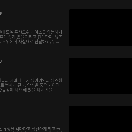
분
한데 모여 두샤오위 케이스를 의논하지
후가 좋지 않을 거라고 판단한다. 닝즈
오위에게 사실대로 전달하고, 두...
분
아들과 시비가 붙자 딩이위안과 닝즈첸
으로 번지게 된다. 앙심을 품은 차이진
류정이 차 안에 있을 때 사진을...
 롼류정을 엄마라고 확신하게 되고 둘