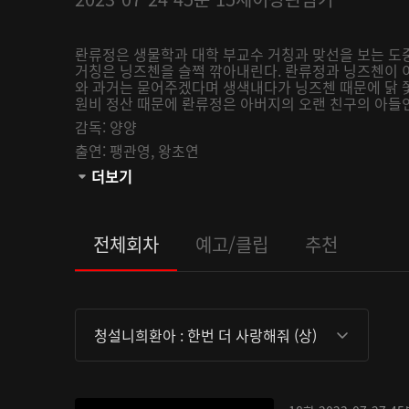
롼류정은 생물학과 대학 부교수 거칭과 맞선을 보는 도
거칭은 닝즈첸을 슬쩍 깎아내린다. 롼류정과 닝즈첸이 
와 과거는 묻어주겠다며 생색내다가 닝즈첸 때문에 닭 쫓
원비 정산 때문에 롼류정은 아버지의 오랜 친구의 아들인
감독:
양양
출연:
팽관영,
왕초연
관람등급:
더보기
전체회차
예고/클립
추천
청설니희환아 : 한번 더 사랑해줘 (상)