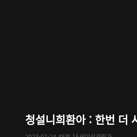
청설니희환아 : 한번 더 사
2023-07-24
45분
15세이상관람가