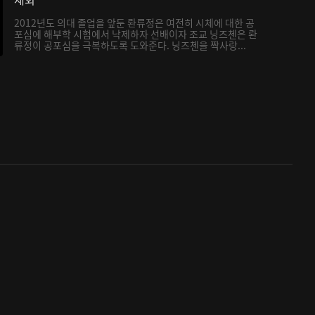
2012년도 의대 졸업을 앞둔 롼류정은 여전히 시체에 대한 공
포심에 해부학 시험에서 낙제하자 선배이자 조교 닝즈첸은 롼
류정이 공포심을 극복하도록 도와준다. 닝즈첸을 짝사랑...