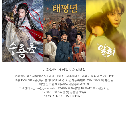
이용약관
|
개인정보처리방침
주식회사 에스제이엠엔씨 | 대표 안해조 | 서울특별시 송파구 송파대로 201, B동
16층 B-1609호 (문정동, 송파테라타워2) 사업자등록번호 218-87-02390 | 통신판
매업 신고번호 제-2024-서울송파-3233호
고객센터 cs_moa@sjmnc.co.kr | 02-400-6036 (평일 10:00~17:00 / 점심시간
12:30~13:30 / 주말 및 공휴일 휴무)
AsiaN. ALL RIGHTS RESERVED