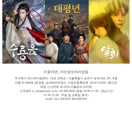
이용약관
|
개인정보처리방침
주식회사 에스제이엠엔씨 | 대표 안해조 | 서울특별시 송파구 송파대로 201, B동
16층 B-1609호 (문정동, 송파테라타워2) 사업자등록번호 218-87-02390 | 통신판
매업 신고번호 제-2024-서울송파-3233호
고객센터 cs_moa@sjmnc.co.kr | 02-400-6036 (평일 10:00~17:00 / 점심시간
12:30~13:30 / 주말 및 공휴일 휴무)
AsiaN. ALL RIGHTS RESERVED