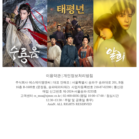
이용약관
|
개인정보처리방침
주식회사 에스제이엠엔씨 | 대표 안해조 | 서울특별시 송파구 송파대로 201, B동
16층 B-1609호 (문정동, 송파테라타워2) 사업자등록번호 218-87-02390 | 통신판
매업 신고번호 제-2024-서울송파-3233호
고객센터 cs_moa@sjmnc.co.kr | 02-400-6036 (평일 10:00~17:00 / 점심시간
12:30~13:30 / 주말 및 공휴일 휴무)
AsiaN. ALL RIGHTS RESERVED