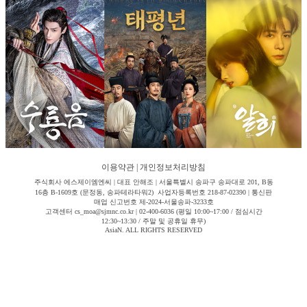
이용약관
|
개인정보처리방침
주식회사 에스제이엠엔씨 | 대표 안해조 | 서울특별시 송파구 송파대로 201, B동
16층 B-1609호 (문정동, 송파테라타워2) 사업자등록번호 218-87-02390 | 통신판
매업 신고번호 제-2024-서울송파-3233호
고객센터 cs_moa@sjmnc.co.kr | 02-400-6036 (평일 10:00~17:00 / 점심시간
12:30~13:30 / 주말 및 공휴일 휴무)
AsiaN. ALL RIGHTS RESERVED