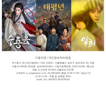
이용약관
|
개인정보처리방침
주식회사 에스제이엠엔씨 | 대표 안해조 | 서울특별시 송파구 송파대로 201, B동
16층 B-1609호 (문정동, 송파테라타워2) 사업자등록번호 218-87-02390 | 통신판
매업 신고번호 제-2024-서울송파-3233호
고객센터 cs_moa@sjmnc.co.kr | 02-400-6036 (평일 10:00~17:00 / 점심시간
12:30~13:30 / 주말 및 공휴일 휴무)
AsiaN. ALL RIGHTS RESERVED