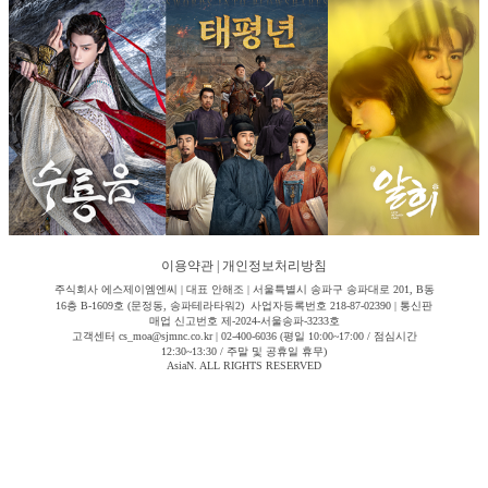
이용약관
|
개인정보처리방침
주식회사 에스제이엠엔씨 | 대표 안해조 | 서울특별시 송파구 송파대로 201, B동
16층 B-1609호 (문정동, 송파테라타워2) 사업자등록번호 218-87-02390 | 통신판
매업 신고번호 제-2024-서울송파-3233호
고객센터 cs_moa@sjmnc.co.kr | 02-400-6036 (평일 10:00~17:00 / 점심시간
12:30~13:30 / 주말 및 공휴일 휴무)
AsiaN. ALL RIGHTS RESERVED