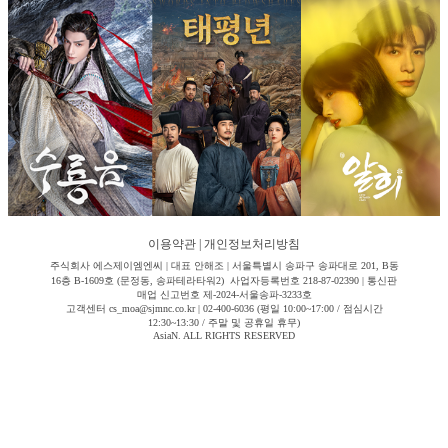
이용약관
|
개인정보처리방침
주식회사 에스제이엠엔씨 | 대표 안해조 | 서울특별시 송파구 송파대로 201, B동
16층 B-1609호 (문정동, 송파테라타워2) 사업자등록번호 218-87-02390 | 통신판
매업 신고번호 제-2024-서울송파-3233호
고객센터 cs_moa@sjmnc.co.kr | 02-400-6036 (평일 10:00~17:00 / 점심시간
12:30~13:30 / 주말 및 공휴일 휴무)
AsiaN. ALL RIGHTS RESERVED