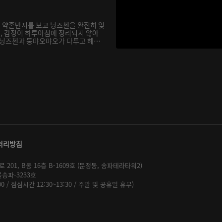
 약혼반지를 보고 닝즈첸을 완전히 잊
, 감정이 하루아침에 정리되지 않아
 닝즈첸과 둥먀오먀오가 다투고 헤어
처리방침
01, B동 16층 B-1609호 (문정동, 송파테라타워2)
울송파-3233호
:00 / 점심시간 12:30~13:30 / 주말 및 공휴일 휴무)