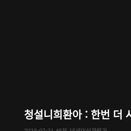
청설니희환아 : 한번 더 사
2023-07-21
45분
15세이상관람가