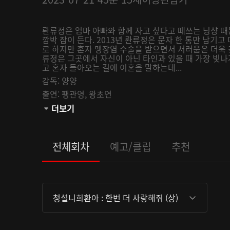
롼류정은 엄마 아빠와 함께 자고 싶다고 떼쓰는 닝샹 때
깜박 잠이 든다. 2013년 롼류정은 문자 한 통만 남
로 하지만 혼자 맹장염 수술을 받으면서 서러움은 더욱 
류정은 그곳에서 자신이 아닌 타인과 있을 때 가장 빛
고 혼자 돌아오는 길에 이혼을 말하는데...
감독:
양양
출연:
팽관영,
왕초연
관람등급:
더보기
전체회차
예고/클립
추천
청설니희환아 : 한번 더 사랑해줘 (상)