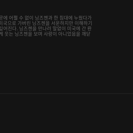
문에 어쩔 수 없이 닝즈첸과 한 침대에 누웠다가
기고 미국으로 가버린 닝즈첸을 서운하지만 이해하기
깊어진다. 닝즈첸을 만나러 말없이 미국에 간 롼
나게 웃는 닝즈첸을 보며 사랑이 아니었음을 깨닫