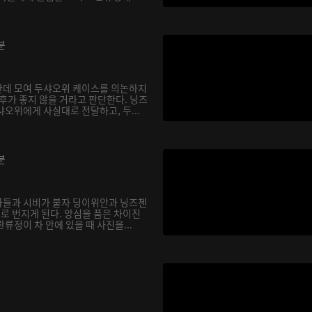
분
한데 모여 두샤오위 케이스를 의논하지
후가 좋지 않을 거라고 판단한다. 닝즈
오위에게 사실대로 전달하고, 두...
분
아들과 시비가 붙자 딩이위안과 닝즈첸
으로 번지게 된다. 앙심을 품은 차이진
류정이 차 안에 있을 때 사진을...