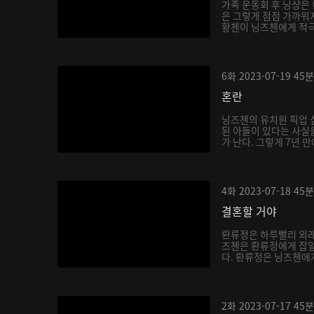
가족 운동회 후 닝샹은
은 그렇게 점점 가까워지
황첸이 닝즈첸에게 적극적
6화
2023-07-19
45분
혼란
닝즈첸의 유치원 픽업 
된 아들이 있다는 사실을
가 난다. 그렇게 7년 만
4화
2023-07-18
45분
결혼할 거야
롼류정은 하루빨리 외래
즈첸은 롼류정에게 잡일
다. 롼류정은 닝즈첸에게 
2화
2023-07-17
45분