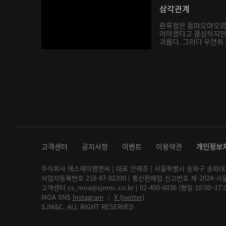
삼각관계
롼류정은 둥먀오먀오의
어야겠다고 결심하지만
괴롭다. 그러다 우연히
지는...
고객센터
공지사항
이벤트
이용약관
개인정보
주식회사 에스제이엠엔씨 | 대표 안해조 | 서울특별시 송파구 송파대로 2
사업자등록번호 218-87-02390 | 통신판매업 신고번호 제-2024-서
고객센터 cs_moa@sjmnc.co.kr | 02-400-6036 (평일 10:00~17
MOA SNS
Instagram
│
X (twitter)
SJM&C. ALL RIGHT RESERVED