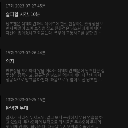
17화
2023-07-27
45분
슬퍼할 시간, 10분
닝즈첸은 쉐웨이린과의 데이트에 한껏 단장하는 롼류정을 보
면서 배알이 꼬여 트집을 잡고 롼류정은 닝즈첸에게 이제야
자신이 좋아졌냐고 되묻는다. 폭우에 교통사고를 당한 긴급
...
15화
2023-07-26
44분
의지
롼류정을 포기하지 않을 거라는 쉐웨이린 때문에 닝즈첸은 질
투심이 증폭되고, 롼류정은 닝즈첸 덕분에 세미나 학회에서
성공적으로 발표를 마친다. 과음으로 위염이 도진 닝즈첸 ...
13화
2023-07-25
45분
완벽한 무대
갑자기 사라진 두샤오위. 알고 보니 옥상에서 무용 연습을 하
고 있었다. 두샤오위의 부탁으로 의사들은 두샤오위 무대의
첫 번째 관객이 되어준다. 다음날 두샤오위의 수술이 진...