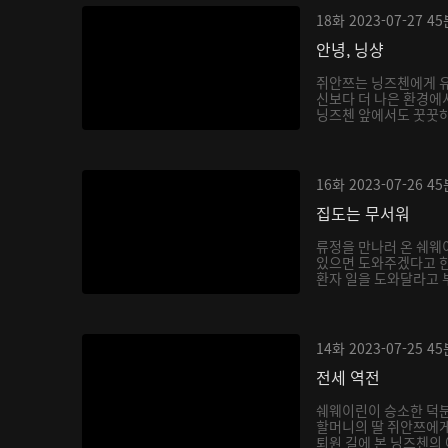
18화
2023-07-27
45
안녕, 닝샹
쥐안쯔는 닝즈첸에게 유
신보다 더 나은 환경에
닝즈첸 앞에서도 꿋꿋하게
16화
2023-07-26
45
집도는 무서워
류정을 만나러 온 쉐웨
있으면 도와주겠다고 한
환자 일을 도와달라고 부
14화
2023-07-25
45
전세 역전
쉐웨이린이 승소한 덕분
할머니의 딸 쥐안쯔에게
퇴원 길에 본 닝즈첸의 