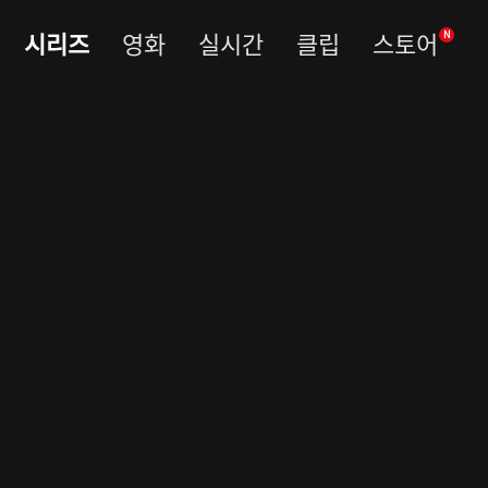
시리즈
영화
실시간
클립
스토어
N