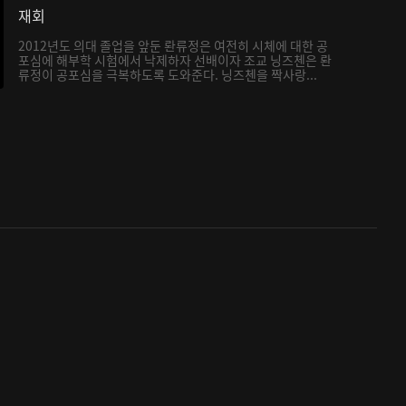
재회
2012년도 의대 졸업을 앞둔 롼류정은 여전히 시체에 대한 공
포심에 해부학 시험에서 낙제하자 선배이자 조교 닝즈첸은 롼
류정이 공포심을 극복하도록 도와준다. 닝즈첸을 짝사랑...