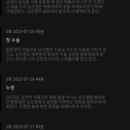
닝샹이 유치원 가족 운동회 때 엄마 아빠가 아니면 안 가겠다
고 떼를 쓰자 닝즈첸은 롼류정에게 말을 꺼내보지만 단박에
거절당한다. 닝즈첸이 설득하려 할수록 더 삐딱하게 굴던...
5화
2023-07-19
45분
첫 수술
롼류정이 처음으로 닝즈첸의 수술실 조수로 수술할 기회가 생
기고, 닝즈첸도 대부분의 중요한 수술 과정을 롼류정에게 맡
긴다. 하지만 너무 긴장한 나머지 스파튤라를 잡고 있던 ...
3화
2023-07-18
44분
누명
2012년, 실연의 아픔으로 매일 술을 마시는 닝즈첸을 바라보
던 롼류정은 닝즈첸에게 실연을 극복하는 방법을 알려주며 위
로한다. 즈첸은 술에 취한 류정을 바래다주려 하지만 ...
1화
2023-07-17
45분