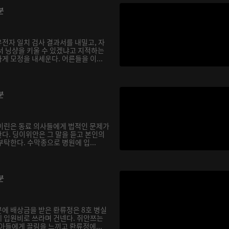
분
전자 일치 검사 결과서를 내밀고, 자
서 닝샹을 키울 수 있겠냐고 지적하는
 모정을 내세운다. 어른들을 이...
분
이린은 동료 의사들에게 법적인 문제가
다. 딩이위안은 그 말을 듣고 본인의
탁한다. 수막종으로 병원에 입...
분
에 배상금을 받은 롼류정은 8호 병실
 입원비로 쓰라며 건넨다. 쥐안쯔는
아들에게 끌림을 느끼고 롼류정에...