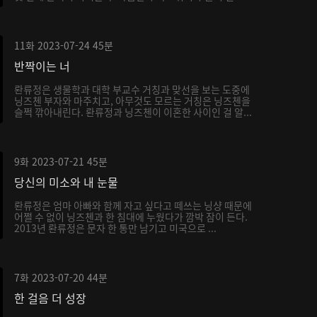
11화
2023-07-24
45분
반짝이는 너
롼류정은 생물학과 대학 부교수 거칭과 맞선을 보는 도중에
닝즈첸 부자와 마주치고, 아무것도 모르는 거칭은 닝즈첸을
슬쩍 깎아내린다. 롼류정과 닝즈첸이 이혼한 사이인 걸 알...
9화
2023-07-21
45분
당신의 미소와 내 눈물
롼류정은 엄마 아빠와 함께 자고 싶다고 떼쓰는 닝샹 때문에
어쩔 수 없이 닝즈첸과 한 침대에 누웠다가 깜박 잠이 든다.
2013년 롼류정은 문자 한 통만 남기고 미국으로 ...
7화
2023-07-20
44분
한 걸음 더 성장