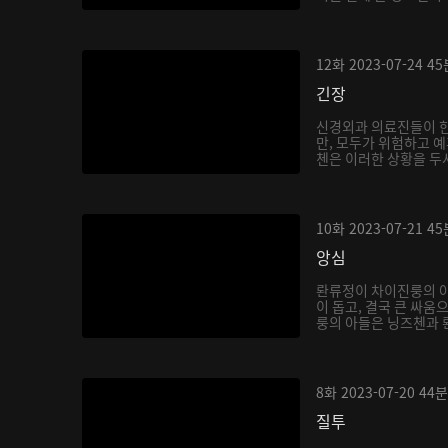
12화
2023-07-24
45
긴장
신경외과 의료진들이 
만, 모두가 위험하고 예
첸은 이러한 상황을 두샤
10화
2023-07-21
45
앙심
롼류정이 차이진룽의 
이 돕고, 결국 큰 싸움
룽의 아들은 닝즈첸과 롼
8화
2023-07-20
44분
질투