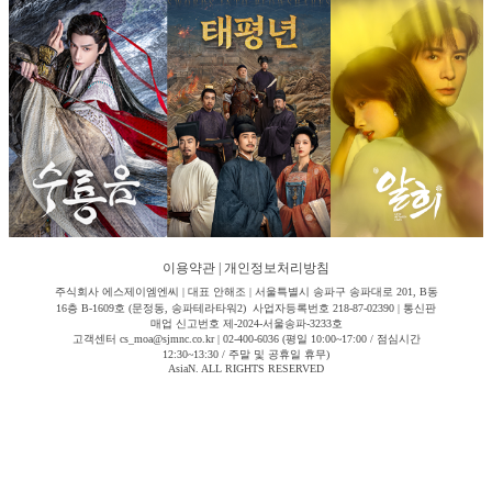
이용약관
|
개인정보처리방침
주식회사 에스제이엠엔씨 | 대표 안해조 | 서울특별시 송파구 송파대로 201, B동
16층 B-1609호 (문정동, 송파테라타워2) 사업자등록번호 218-87-02390 | 통신판
매업 신고번호 제-2024-서울송파-3233호
고객센터 cs_moa@sjmnc.co.kr | 02-400-6036 (평일 10:00~17:00 / 점심시간
12:30~13:30 / 주말 및 공휴일 휴무)
AsiaN. ALL RIGHTS RESERVED