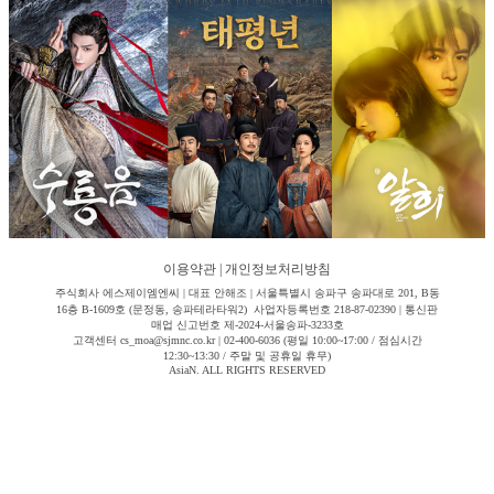
이용약관
|
개인정보처리방침
주식회사 에스제이엠엔씨 | 대표 안해조 | 서울특별시 송파구 송파대로 201, B동
16층 B-1609호 (문정동, 송파테라타워2) 사업자등록번호 218-87-02390 | 통신판
매업 신고번호 제-2024-서울송파-3233호
고객센터 cs_moa@sjmnc.co.kr | 02-400-6036 (평일 10:00~17:00 / 점심시간
12:30~13:30 / 주말 및 공휴일 휴무)
AsiaN. ALL RIGHTS RESERVED