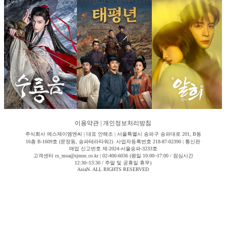
이용약관
|
개인정보처리방침
주식회사 에스제이엠엔씨 | 대표 안해조 | 서울특별시 송파구 송파대로 201, B동
16층 B-1609호 (문정동, 송파테라타워2) 사업자등록번호 218-87-02390 | 통신판
매업 신고번호 제-2024-서울송파-3233호
고객센터 cs_moa@sjmnc.co.kr | 02-400-6036 (평일 10:00~17:00 / 점심시간
12:30~13:30 / 주말 및 공휴일 휴무)
AsiaN. ALL RIGHTS RESERVED