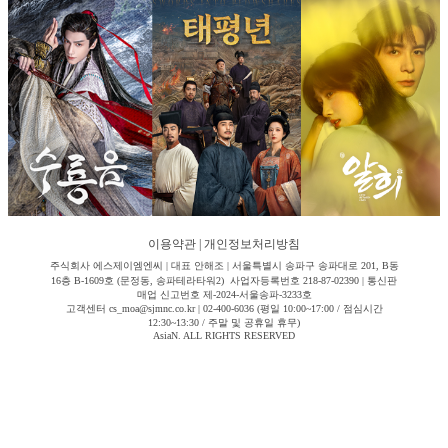
이용약관
|
개인정보처리방침
주식회사 에스제이엠엔씨 | 대표 안해조 | 서울특별시 송파구 송파대로 201, B동
16층 B-1609호 (문정동, 송파테라타워2) 사업자등록번호 218-87-02390 | 통신판
매업 신고번호 제-2024-서울송파-3233호
고객센터 cs_moa@sjmnc.co.kr | 02-400-6036 (평일 10:00~17:00 / 점심시간
12:30~13:30 / 주말 및 공휴일 휴무)
AsiaN. ALL RIGHTS RESERVED