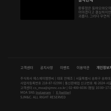
롼류정은 둥먀오먀오의
어야겠다고 결심하지만
괴롭다. 그러다 우연히
지는...
고객센터
공지사항
이벤트
이용약관
개인정보
주식회사 에스제이엠엔씨 | 대표 안해조 | 서울특별시 송파구 송파대로 2
사업자등록번호 218-87-02390 | 통신판매업 신고번호 제-2024-서
고객센터 cs_moa@sjmnc.co.kr | 02-400-6036 (평일 10:00~17
MOA SNS
Instagram
│
X (twitter)
SJM&C. ALL RIGHT RESERVED