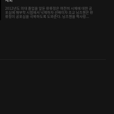
2012년도 의대 졸업을 앞둔 롼류정은 여전히 시체에 대한 공
포심에 해부학 시험에서 낙제하자 선배이자 조교 닝즈첸은 롼
류정이 공포심을 극복하도록 도와준다. 닝즈첸을 짝사랑...