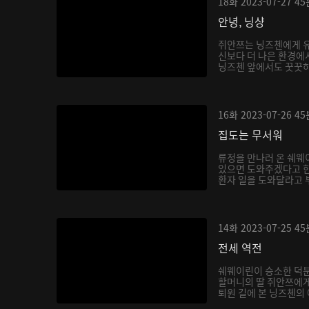
18화
2023-07-27
45
안녕, 닝샹
쥐안쯔는 닝즈첸에게 유
신보다 더 나은 환경에
닝즈첸 앞에서도 꿋꿋하게
16화
2023-07-26
45
집도는 무서워
류정을 만나러 온 쉐웨
있으면 도와주겠다고 한
환자 일을 도와달라고 부
14화
2023-07-25
45
전세 역전
쉐웨이린이 승소한 덕분
할머니의 딸 쥐안쯔에게
퇴원 길에 본 닝즈첸의 