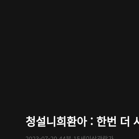
청설니희환아 : 한번 더 사
2023-07-20
44분
15세이상관람가