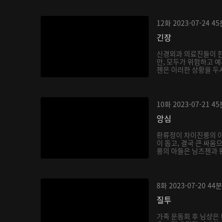
12화
2023-07-24
45
긴장
신경외과 의료진들이 
만, 모두가 위험하고 예
첸은 이러한 상황을 두샤
10화
2023-07-21
45
앙심
롼류정이 차이진룽의 
이 돕고, 결국 큰 싸움
룽의 아들은 닝즈첸과 롼
8화
2023-07-20
44분
질투
가족 운동회 후 닝샹은