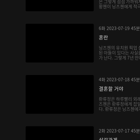
은 그렇게 점점 가까워지
황첸이 닝즈첸에게 적극적
6화
2023-07-19
45분
혼란
닝즈첸의 유치원 픽업 
된 아들이 있다는 사실을
가 난다. 그렇게 7년 만
4화
2023-07-18
45분
결혼할 거야
롼류정은 하루빨리 외래
즈첸은 롼류정에게 잡일
다. 롼류정은 닝즈첸에게 
2화
2023-07-17
45분
삼각관계