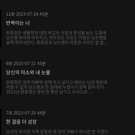
11화
2023-07-24
45분
반짝이는 너
롼류정은 생물학과 대학 부교수 거칭과 맞선을 보는 도중에
닝즈첸 부자와 마주치고, 아무것도 모르는 거칭은 닝즈첸을
슬쩍 깎아내린다. 롼류정과 닝즈첸이 이혼한 사이인 걸 알...
9화
2023-07-21
45분
당신의 미소와 내 눈물
롼류정은 엄마 아빠와 함께 자고 싶다고 떼쓰는 닝샹 때문에
어쩔 수 없이 닝즈첸과 한 침대에 누웠다가 깜박 잠이 든다.
2013년 롼류정은 문자 한 통만 남기고 미국으로 ...
7화
2023-07-20
44분
한 걸음 더 성장
닝샹이 유치원 가족 운동회 때 엄마 아빠가 아니면 안 가겠다