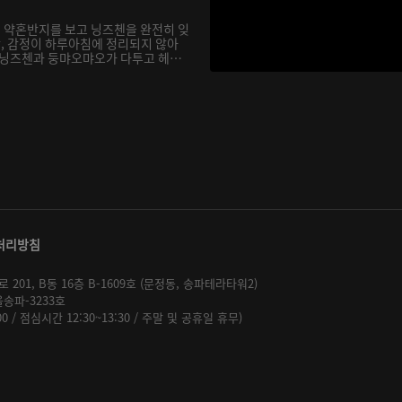
 약혼반지를 보고 닝즈첸을 완전히 잊
, 감정이 하루아침에 정리되지 않아
 닝즈첸과 둥먀오먀오가 다투고 헤어
처리방침
01, B동 16층 B-1609호 (문정동, 송파테라타워2)
울송파-3233호
:00 / 점심시간 12:30~13:30 / 주말 및 공휴일 휴무)