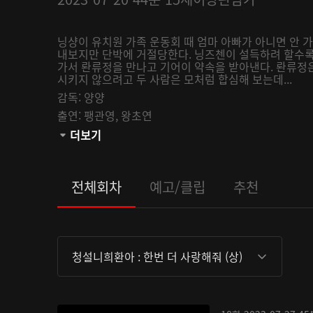
닝샹이 유치원 가족 운동회 때 엄마 아빠가 아니면 안 
내보지만 단박에 거절당한다. 닝즈첸이 설득하려 할수록
가서 롼류정을 만나고 기어이 약속을 받아낸다. 롼류정
시키지 않으려고 두 사람은 모처럼 합심해 보는데...
감독:
양양
출연:
팽관영,
왕초연
관람등급:
더보기
전체회차
예고/클립
추천
청설니희환아 : 한번 더 사랑해줘 (상)