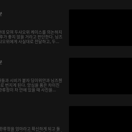
분
한데 모여 두샤오위 케이스를 의논하지
후가 좋지 않을 거라고 판단한다. 닝즈
오위에게 사실대로 전달하고, 두...
분
아들과 시비가 붙자 딩이위안과 닝즈첸
으로 번지게 된다. 앙심을 품은 차이진
류정이 차 안에 있을 때 사진을...
 롼류정을 엄마라고 확신하게 되고 둘