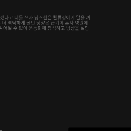
가겠다고 떼를 쓰자 닝즈첸은 롼류정에게 말을 꺼
 더 삐딱하게 굴던 닝샹은 급기야 혼자 병원에
은 어쩔 수 없이 운동회에 참석하고 닝샹을 실망