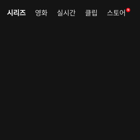
시리즈
영화
실시간
클립
스토어
N