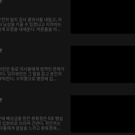
분
전자 일치 검사 결과서를 내밀고, 자
서 닝샹을 키울 수 있겠냐고 지적하는
 모정을 내세운다. 어른들을 이...
분
이린은 동료 의사들에게 법적인 문제가
다. 딩이위안은 그 말을 듣고 본인의
탁한다. 수막종으로 병원에 입...
분
에 배상금을 받은 롼류정은 8호 병실
 입원비로 쓰라며 건넨다. 쥐안쯔는
아들에게 끌림을 느끼고 롼류정에...