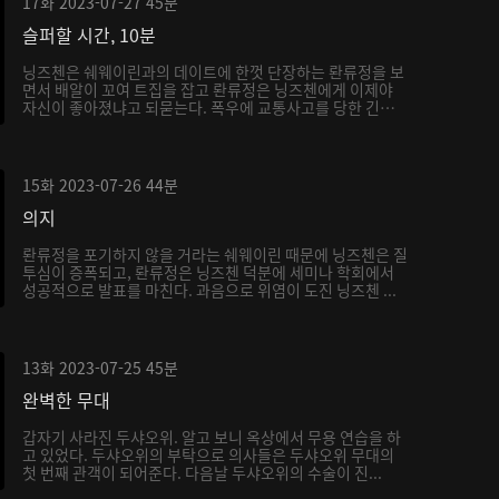
17화
2023-07-27
45분
슬퍼할 시간, 10분
닝즈첸은 쉐웨이린과의 데이트에 한껏 단장하는 롼류정을 보
면서 배알이 꼬여 트집을 잡고 롼류정은 닝즈첸에게 이제야
자신이 좋아졌냐고 되묻는다. 폭우에 교통사고를 당한 긴급
...
15화
2023-07-26
44분
의지
롼류정을 포기하지 않을 거라는 쉐웨이린 때문에 닝즈첸은 질
투심이 증폭되고, 롼류정은 닝즈첸 덕분에 세미나 학회에서
성공적으로 발표를 마친다. 과음으로 위염이 도진 닝즈첸 ...
13화
2023-07-25
45분
완벽한 무대
갑자기 사라진 두샤오위. 알고 보니 옥상에서 무용 연습을 하
고 있었다. 두샤오위의 부탁으로 의사들은 두샤오위 무대의
첫 번째 관객이 되어준다. 다음날 두샤오위의 수술이 진...