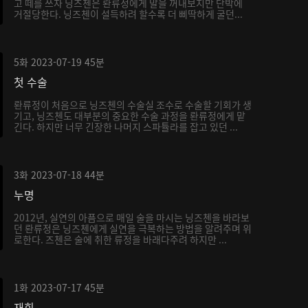
고 떼를 쓰자 닝즈첸은 롼류정에게 말을 꺼내보지만 단박에
거절당한다. 닝즈첸이 설득하려 할수록 더 삐딱하게 굴던...
5화
2023-07-19
45분
첫 수술
롼류정이 처음으로 닝즈첸의 수술실 조수로 수술할 기회가 생
기고, 닝즈첸도 대부분의 중요한 수술 과정을 롼류정에게 맡
긴다. 하지만 너무 긴장한 나머지 스파튤라를 잡고 있던 ...
3화
2023-07-18
44분
누명
2012년, 실연의 아픔으로 매일 술을 마시는 닝즈첸을 바라보
던 롼류정은 닝즈첸에게 실연을 극복하는 방법을 알려주며 위
로한다. 즈첸은 술에 취한 류정을 바래다주려 하지만 ...
1화
2023-07-17
45분
재회