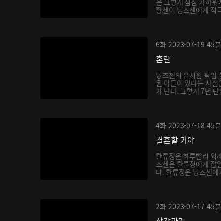
은 그렇게 점점 가까워지
황첸이 닝즈첸에게 적극적
6화
2023-07-19
45분
혼란
닝즈첸의 유치원 픽업 
된 아들이 있다는 사실을
가 난다. 그렇게 7년 만
4화
2023-07-18
45분
결혼할 거야
롼류정은 하루빨리 외래
즈첸은 롼류정에게 잡일
다. 롼류정은 닝즈첸에게 
2화
2023-07-17
45분
삼각관계