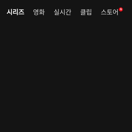
시리즈
영화
실시간
클립
스토어
N