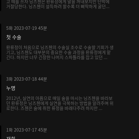
고 떼를 쓰자 닝즈첸은 롼류정에게 말을 꺼내보지만 단박에
거절당한다. 닝즈첸이 설득하려 할수록 더 삐딱하게 굴던...
5화
2023-07-19
45분
첫 수술
롼류정이 처음으로 닝즈첸의 수술실 조수로 수술할 기회가 생
기고, 닝즈첸도 대부분의 중요한 수술 과정을 롼류정에게 맡
긴다. 하지만 너무 긴장한 나머지 스파튤라를 잡고 있던 ...
3화
2023-07-18
44분
누명
2012년, 실연의 아픔으로 매일 술을 마시는 닝즈첸을 바라보
던 롼류정은 닝즈첸에게 실연을 극복하는 방법을 알려주며 위
로한다. 즈첸은 술에 취한 류정을 바래다주려 하지만 ...
1화
2023-07-17
45분
재회