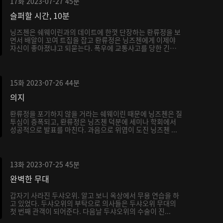
17화
2023-07-27
45분
슬퍼할 시간, 10분
닝즈첸은 쉐웨이린과의 데이트에 한껏 단장하는 롼류정을 보
면서 배알이 꼬여 트집을 잡고 롼류정은 닝즈첸에게 이제야
자신이 좋아졌냐고 되묻는다. 폭우에 교통사고를 당한 긴급
...
15화
2023-07-26
44분
의지
롼류정을 포기하지 않을 거라는 쉐웨이린 때문에 닝즈첸은 질
투심이 증폭되고, 롼류정은 닝즈첸 덕분에 세미나 학회에서
성공적으로 발표를 마친다. 과음으로 위염이 도진 닝즈첸 ...
13화
2023-07-25
45분
완벽한 무대
갑자기 사라진 두샤오위. 알고 보니 옥상에서 무용 연습을 하
고 있었다. 두샤오위의 부탁으로 의사들은 두샤오위 무대의
첫 번째 관객이 되어준다. 다음날 두샤오위의 수술이 진...