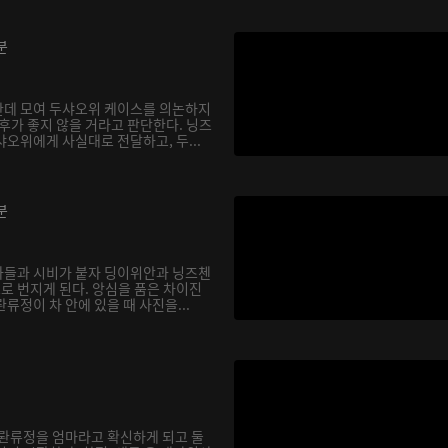
분
한데 모여 두샤오위 케이스를 의논하지
후가 좋지 않을 거라고 판단한다. 닝즈
오위에게 사실대로 전달하고, 두...
분
아들과 시비가 붙자 딩이위안과 닝즈첸
으로 번지게 된다. 앙심을 품은 차이진
류정이 차 안에 있을 때 사진을...
 롼류정을 엄마라고 확신하게 되고 둘