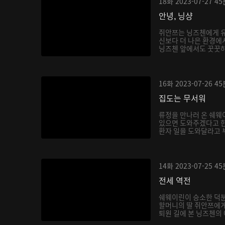
18화
2023-07-27
45
안녕, 닝샹
쥐안쯔는 닝즈첸에게 유
신보다 더 나은 환경에
닝즈첸 앞에서도 꿋꿋하게
16화
2023-07-26
45
집도는 무서워
류정을 만나러 온 쉐웨
있으면 도와주겠다고 한
환자 일을 도와달라고 부
14화
2023-07-25
45
전세 역전
쉐웨이린이 승소한 덕분
할머니의 딸 쥐안쯔에게
퇴원 길에 본 닝즈첸의 