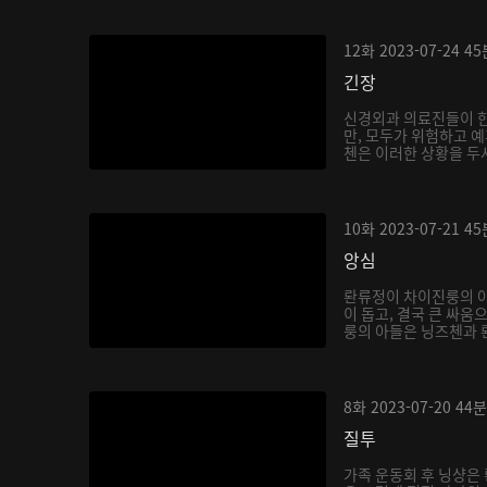
12화
2023-07-24
45
긴장
신경외과 의료진들이 
만, 모두가 위험하고 예
첸은 이러한 상황을 두샤
10화
2023-07-21
45
앙심
롼류정이 차이진룽의 
이 돕고, 결국 큰 싸움
룽의 아들은 닝즈첸과 롼
8화
2023-07-20
44분
질투
가족 운동회 후 닝샹은