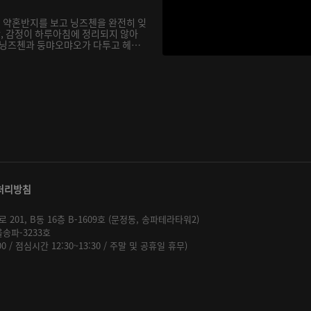
 약혼반지를 보고 닝즈첸을 완전히 잊
, 감정이 하루아침에 정리되지 않아
 닝즈첸과 둥먀오먀오가 다투고 헤어
처리방침
01, B동 16층 B-1609호 (문정동, 송파테라타워2)
울송파-3233호
:00 / 점심시간 12:30~13:30 / 주말 및 공휴일 휴무)