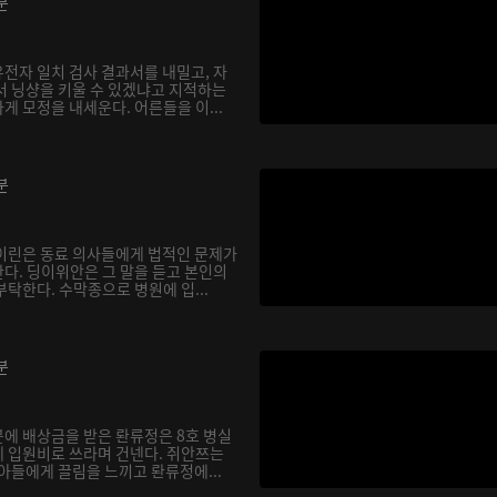
분
전자 일치 검사 결과서를 내밀고, 자
서 닝샹을 키울 수 있겠냐고 지적하는
 모정을 내세운다. 어른들을 이...
분
이린은 동료 의사들에게 법적인 문제가
다. 딩이위안은 그 말을 듣고 본인의
탁한다. 수막종으로 병원에 입...
분
에 배상금을 받은 롼류정은 8호 병실
 입원비로 쓰라며 건넨다. 쥐안쯔는
아들에게 끌림을 느끼고 롼류정에...