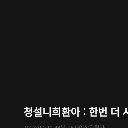
청설니희환아 : 한번 더 사
2023-07-20
44분
15세이상관람가