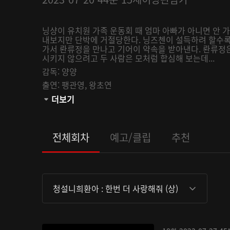
닝샹이 유치원 가족 운동회 때 엄마 아빠가 아니면 안 
내보지만 단박에 거절당한다. 닝즈첸이 설득하려 할수록
가서 롼류정을 만나고 기어이 약속을 받아낸다. 롼류정
시키지 않으려고 두 사람은 모처럼 합심해 보는데...
감독:
양양
출연:
팽관영,
왕초연
관람등급:
더보기
전체회차
예고/클립
추천
청설니희환아 : 한번 더 사랑해줘 (상)