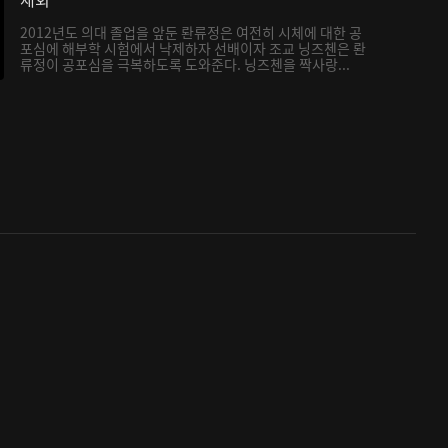
2012년도 의대 졸업을 앞둔 롼류정은 여전히 시체에 대한 공
포심에 해부학 시험에서 낙제하자 선배이자 조교 닝즈첸은 롼
류정이 공포심을 극복하도록 도와준다. 닝즈첸을 짝사랑...