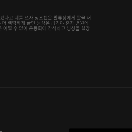
가겠다고 떼를 쓰자 닝즈첸은 롼류정에게 말을 꺼
 더 삐딱하게 굴던 닝샹은 급기야 혼자 병원에
은 어쩔 수 없이 운동회에 참석하고 닝샹을 실망