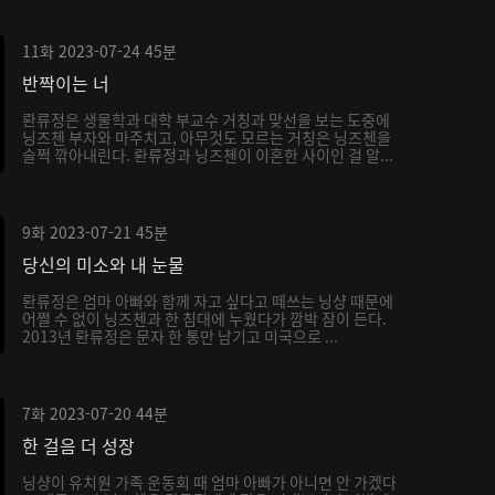
11화
2023-07-24
45분
반짝이는 너
롼류정은 생물학과 대학 부교수 거칭과 맞선을 보는 도중에
닝즈첸 부자와 마주치고, 아무것도 모르는 거칭은 닝즈첸을
슬쩍 깎아내린다. 롼류정과 닝즈첸이 이혼한 사이인 걸 알...
9화
2023-07-21
45분
당신의 미소와 내 눈물
롼류정은 엄마 아빠와 함께 자고 싶다고 떼쓰는 닝샹 때문에
어쩔 수 없이 닝즈첸과 한 침대에 누웠다가 깜박 잠이 든다.
2013년 롼류정은 문자 한 통만 남기고 미국으로 ...
7화
2023-07-20
44분
한 걸음 더 성장
닝샹이 유치원 가족 운동회 때 엄마 아빠가 아니면 안 가겠다