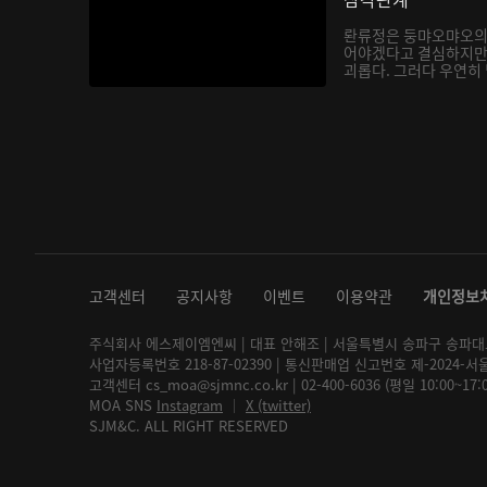
롼류정은 둥먀오먀오의
어야겠다고 결심하지만
괴롭다. 그러다 우연히
지는...
고객센터
공지사항
이벤트
이용약관
개인정보
주식회사 에스제이엠엔씨 | 대표 안해조 | 서울특별시 송파구 송파대로 2
사업자등록번호 218-87-02390 | 통신판매업 신고번호 제-2024-서
고객센터 cs_moa@sjmnc.co.kr | 02-400-6036 (평일 10:00~17
MOA SNS
Instagram
│
X (twitter)
SJM&C. ALL RIGHT RESERVED