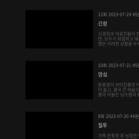
12화
2023-07-24
45
긴장
신경외과 의료진들이 
만, 모두가 위험하고 예
첸은 이러한 상황을 두샤
10화
2023-07-21
45
앙심
롼류정이 차이진룽의 
이 돕고, 결국 큰 싸움
룽의 아들은 닝즈첸과 롼
8화
2023-07-20
44분
질투
가족 운동회 후 닝샹은