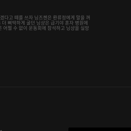
가겠다고 떼를 쓰자 닝즈첸은 롼류정에게 말을 꺼
 더 삐딱하게 굴던 닝샹은 급기야 혼자 병원에
은 어쩔 수 없이 운동회에 참석하고 닝샹을 실망