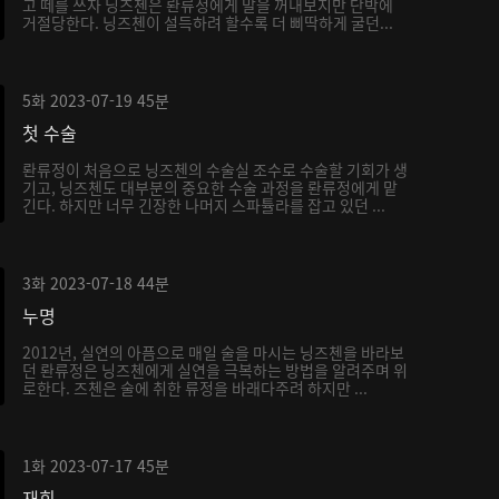
고 떼를 쓰자 닝즈첸은 롼류정에게 말을 꺼내보지만 단박에
거절당한다. 닝즈첸이 설득하려 할수록 더 삐딱하게 굴던...
5화
2023-07-19
45분
첫 수술
롼류정이 처음으로 닝즈첸의 수술실 조수로 수술할 기회가 생
기고, 닝즈첸도 대부분의 중요한 수술 과정을 롼류정에게 맡
긴다. 하지만 너무 긴장한 나머지 스파튤라를 잡고 있던 ...
3화
2023-07-18
44분
누명
2012년, 실연의 아픔으로 매일 술을 마시는 닝즈첸을 바라보
던 롼류정은 닝즈첸에게 실연을 극복하는 방법을 알려주며 위
로한다. 즈첸은 술에 취한 류정을 바래다주려 하지만 ...
1화
2023-07-17
45분
재회