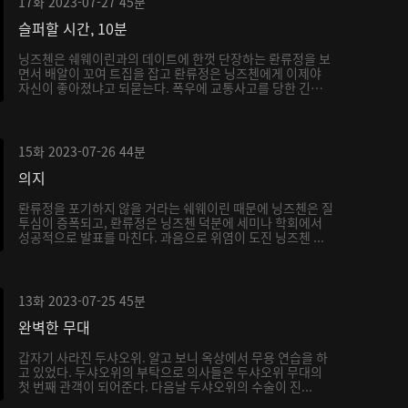
17화
2023-07-27
45분
슬퍼할 시간, 10분
닝즈첸은 쉐웨이린과의 데이트에 한껏 단장하는 롼류정을 보
면서 배알이 꼬여 트집을 잡고 롼류정은 닝즈첸에게 이제야
자신이 좋아졌냐고 되묻는다. 폭우에 교통사고를 당한 긴급
...
15화
2023-07-26
44분
의지
롼류정을 포기하지 않을 거라는 쉐웨이린 때문에 닝즈첸은 질
투심이 증폭되고, 롼류정은 닝즈첸 덕분에 세미나 학회에서
성공적으로 발표를 마친다. 과음으로 위염이 도진 닝즈첸 ...
13화
2023-07-25
45분
완벽한 무대
갑자기 사라진 두샤오위. 알고 보니 옥상에서 무용 연습을 하
고 있었다. 두샤오위의 부탁으로 의사들은 두샤오위 무대의
첫 번째 관객이 되어준다. 다음날 두샤오위의 수술이 진...