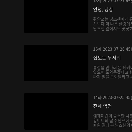
18화
2023-07-27
45
안녕, 닝샹
쥐안쯔는 닝즈첸에게 유
신보다 더 나은 환경에
닝즈첸 앞에서도 꿋꿋하게
16화
2023-07-26
45
집도는 무서워
류정을 만나러 온 쉐웨
있으면 도와주겠다고 한
환자 일을 도와달라고 부
14화
2023-07-25
45
전세 역전
쉐웨이린이 승소한 덕분
할머니의 딸 쥐안쯔에게
퇴원 길에 본 닝즈첸의 