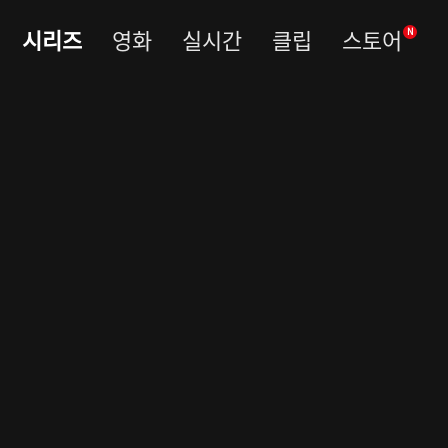
시리즈
영화
실시간
클립
스토어
N