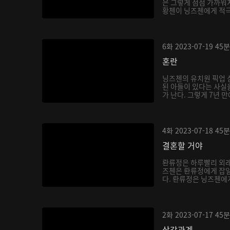
은 그렇게 점점 가까워지
황첸이 닝즈첸에게 적극적
6화
2023-07-19
45분
혼란
닝즈첸의 유치원 픽업 
된 아들이 있다는 사실을
가 난다. 그렇게 7년 만
4화
2023-07-18
45분
결혼할 거야
롼류정은 하루빨리 외래
즈첸은 롼류정에게 잡일
다. 롼류정은 닝즈첸에게 
2화
2023-07-17
45분
삼각관계