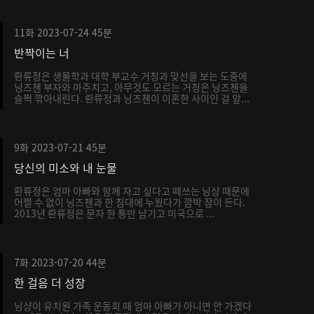
11화
2023-07-24
45분
반짝이는 너
롼류정은 생물학과 대학 부교수 거칭과 맞선을 보는 도중에
닝즈첸 부자와 마주치고, 아무것도 모르는 거칭은 닝즈첸을
슬쩍 깎아내린다. 롼류정과 닝즈첸이 이혼한 사이인 걸 알...
9화
2023-07-21
45분
당신의 미소와 내 눈물
롼류정은 엄마 아빠와 함께 자고 싶다고 떼쓰는 닝샹 때문에
어쩔 수 없이 닝즈첸과 한 침대에 누웠다가 깜박 잠이 든다.
2013년 롼류정은 문자 한 통만 남기고 미국으로 ...
7화
2023-07-20
44분
한 걸음 더 성장
닝샹이 유치원 가족 운동회 때 엄마 아빠가 아니면 안 가겠다