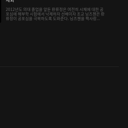
2012년도 의대 졸업을 앞둔 롼류정은 여전히 시체에 대한 공
포심에 해부학 시험에서 낙제하자 선배이자 조교 닝즈첸은 롼
류정이 공포심을 극복하도록 도와준다. 닝즈첸을 짝사랑...