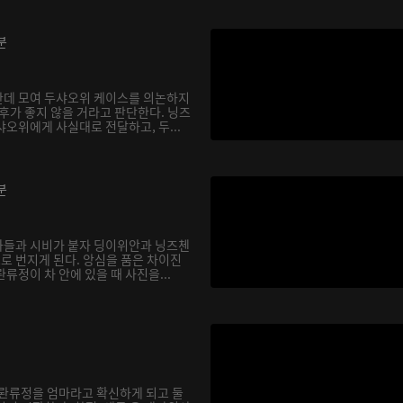
분
한데 모여 두샤오위 케이스를 의논하지
후가 좋지 않을 거라고 판단한다. 닝즈
오위에게 사실대로 전달하고, 두...
분
아들과 시비가 붙자 딩이위안과 닝즈첸
으로 번지게 된다. 앙심을 품은 차이진
류정이 차 안에 있을 때 사진을...
 롼류정을 엄마라고 확신하게 되고 둘