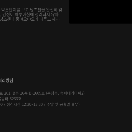
 약혼반지를 보고 닝즈첸을 완전히 잊
, 감정이 하루아침에 정리되지 않아
 닝즈첸과 둥먀오먀오가 다투고 헤어
처리방침
01, B동 16층 B-1609호 (문정동, 송파테라타워2)
울송파-3233호
:00 / 점심시간 12:30~13:30 / 주말 및 공휴일 휴무)