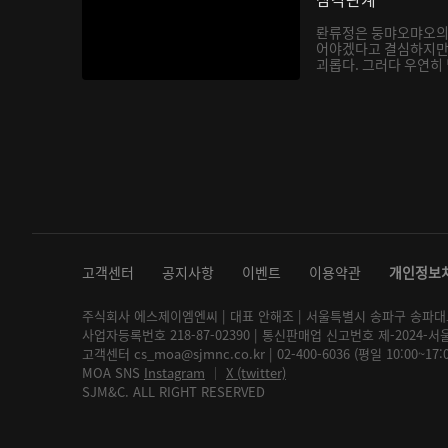
롼류정은 둥먀오먀오의
어야겠다고 결심하지만
괴롭다. 그러다 우연히
지는...
고객센터
공지사항
이벤트
이용약관
개인정보
주식회사 에스제이엠엔씨 | 대표 안해조 | 서울특별시 송파구 송파대로 2
사업자등록번호 218-87-02390 | 통신판매업 신고번호 제-2024-서
고객센터 cs_moa@sjmnc.co.kr | 02-400-6036 (평일 10:00~17
MOA SNS
Instagram
│
X (twitter)
SJM&C. ALL RIGHT RESERVED