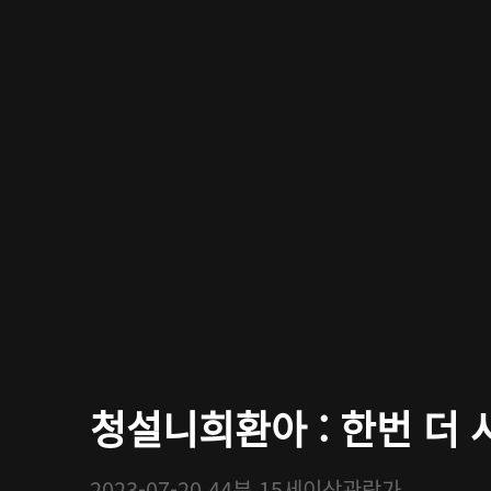
청설니희환아 : 한번 더 사
2023-07-20
44분
15세이상관람가