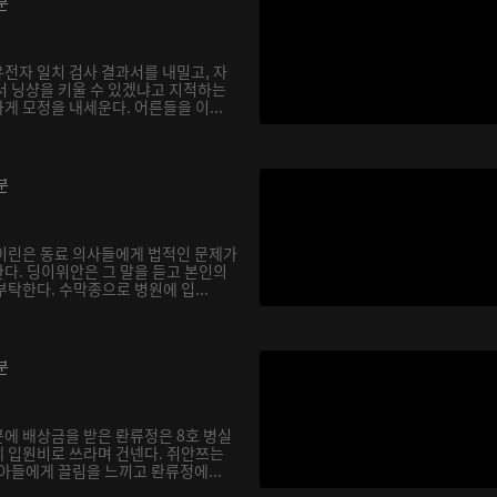
분
전자 일치 검사 결과서를 내밀고, 자
서 닝샹을 키울 수 있겠냐고 지적하는
 모정을 내세운다. 어른들을 이...
분
이린은 동료 의사들에게 법적인 문제가
다. 딩이위안은 그 말을 듣고 본인의
탁한다. 수막종으로 병원에 입...
분
에 배상금을 받은 롼류정은 8호 병실
 입원비로 쓰라며 건넨다. 쥐안쯔는
아들에게 끌림을 느끼고 롼류정에...