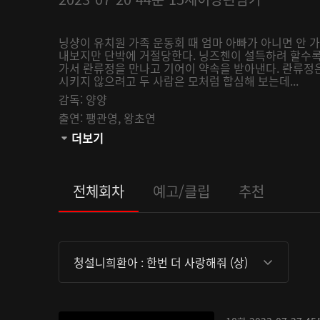
닝샹이 유치원 가족 운동회 때 엄마 아빠가 아니면 안 
내보지만 단박에 거절당한다. 닝즈첸이 설득하려 할수록
가서 롼류정을 만나고 기어이 약속을 받아낸다. 롼류정
시키지 않으려고 두 사람은 모처럼 합심해 보는데...
감독:
양양
출연:
팽관영,
왕초연
관람등급:
더보기
전체회차
예고/클립
추천
청설니희환아 : 한번 더 사랑해줘 (상)