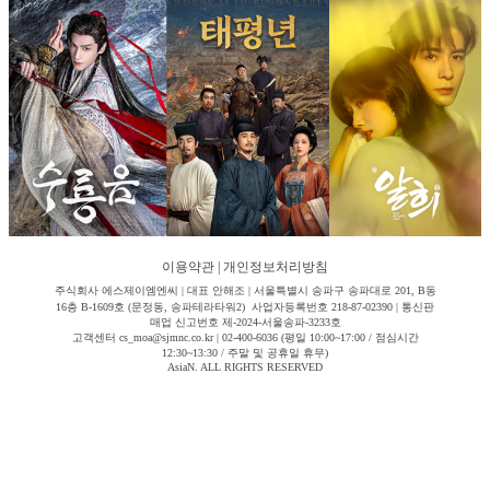
이용약관
|
개인정보처리방침
주식회사 에스제이엠엔씨 | 대표 안해조 | 서울특별시 송파구 송파대로 201, B동
16층 B-1609호 (문정동, 송파테라타워2) 사업자등록번호 218-87-02390 | 통신판
매업 신고번호 제-2024-서울송파-3233호
고객센터 cs_moa@sjmnc.co.kr | 02-400-6036 (평일 10:00~17:00 / 점심시간
12:30~13:30 / 주말 및 공휴일 휴무)
AsiaN. ALL RIGHTS RESERVED