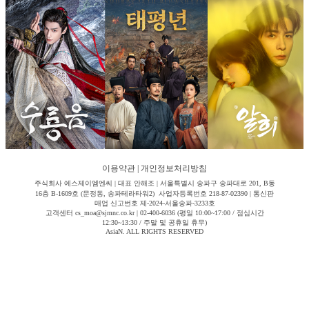
이용약관
|
개인정보처리방침
주식회사 에스제이엠엔씨 | 대표 안해조 | 서울특별시 송파구 송파대로 201, B동
16층 B-1609호 (문정동, 송파테라타워2) 사업자등록번호 218-87-02390 | 통신판
매업 신고번호 제-2024-서울송파-3233호
고객센터 cs_moa@sjmnc.co.kr | 02-400-6036 (평일 10:00~17:00 / 점심시간
12:30~13:30 / 주말 및 공휴일 휴무)
AsiaN. ALL RIGHTS RESERVED