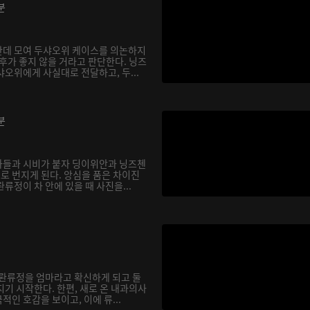
분
한데 모여 두샤오위 케이스를 의논하지
후가 좋지 않을 거라고 판단한다. 닝즈
오위에게 사실대로 전달하고, 두...
분
아들과 시비가 붙자 딩이위안과 닝즈첸
으로 번지게 된다. 앙심을 품은 차이진
류정이 차 안에 있을 때 사진을...
 롼류정을 엄마라고 확신하게 되고 둘
기 시작한다. 한편, 새로 온 내과의사
인 호감을 보이고, 이에 류...