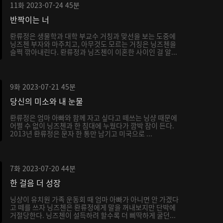
11화
2023-07-24
45분
반짝이는 너
롼류정은 생물학과 대학 부교수 거칭과 맞선을 보는 도중에
닝즈첸 부자와 마주치고, 아무것도 모르는 거칭은 닝즈첸을
슬쩍 깎아내린다. 롼류정과 닝즈첸이 이혼한 사이인 걸 알...
9화
2023-07-21
45분
당신의 미소와 내 눈물
롼류정은 엄마 아빠와 함께 자고 싶다고 떼쓰는 닝샹 때문에
어쩔 수 없이 닝즈첸과 한 침대에 누웠다가 깜박 잠이 든다.
2013년 롼류정은 문자 한 통만 남기고 미국으로 ...
7화
2023-07-20
44분
한 걸음 더 성장
닝샹이 유치원 가족 운동회 때 엄마 아빠가 아니면 안 가겠다
고 떼를 쓰자 닝즈첸은 롼류정에게 말을 꺼내보지만 단박에
거절당한다. 닝즈첸이 설득하려 할수록 더 삐딱하게 굴던...