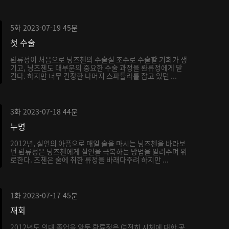
5화
2023-07-19
45분
첫 수술
롼류정이 처음으로 닝즈첸의 수술실 조수로 수술할 기회가 생
기고, 닝즈첸도 대부분의 중요한 수술 과정을 롼류정에게 맡
긴다. 하지만 너무 긴장한 나머지 스파튤라를 잡고 있던 ...
3화
2023-07-18
44분
누명
2012년, 실연의 아픔으로 매일 술을 마시는 닝즈첸을 바라보
던 롼류정은 닝즈첸에게 실연을 극복하는 방법을 알려주며 위
로한다. 즈첸은 술에 취한 류정을 바래다주려 하지만 ...
1화
2023-07-17
45분
재회
2012년도 의대 졸업을 앞둔 롼류정은 여전히 시체에 대한 공