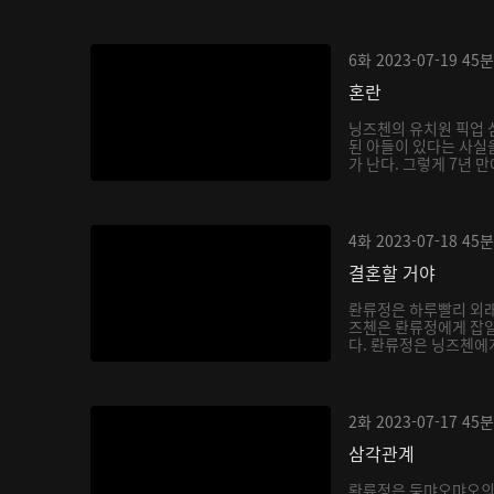
6화
2023-07-19
45분
혼란
닝즈첸의 유치원 픽업 
된 아들이 있다는 사실을
가 난다. 그렇게 7년 만
4화
2023-07-18
45분
결혼할 거야
롼류정은 하루빨리 외래
즈첸은 롼류정에게 잡일
다. 롼류정은 닝즈첸에게 
2화
2023-07-17
45분
삼각관계
롼류정은 둥먀오먀오의