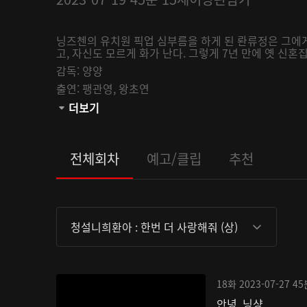
닝즈첸의 유치원 픽업 심부름을 하게 된 롼류정은 그에게
고, 자신도 모르게 화가 난다. 그렇게 7년 만에 옛 신혼
감독:
양양
출연:
팽관영,
왕초연
관람등급:
더보기
전체회차
예고/클립
추천
청설니희환아 : 한번 더 사랑해줘 (상)
18화
2023-07-27
45
안녕, 닝샹