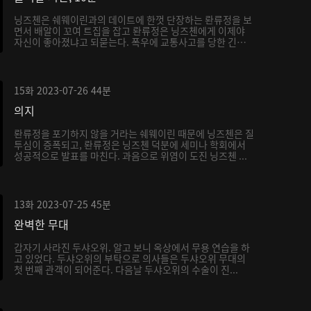
닝즈첸은 쉐웨이린과의 데이트에 한껏 단장하는 롼류정을 보
면서 배알이 꼬여 트집을 잡고 롼류정은 닝즈첸에게 이제야
자신이 좋아졌냐고 되묻는다. 폭우에 교통사고를 당한 긴급
...
15화
2023-07-26
44분
의지
롼류정을 포기하지 않을 거라는 쉐웨이린 때문에 닝즈첸은 질
투심이 증폭되고, 롼류정은 닝즈첸 덕분에 세미나 학회에서
성공적으로 발표를 마친다. 과음으로 위염이 도진 닝즈첸 ...
13화
2023-07-25
45분
완벽한 무대
갑자기 사라진 두샤오위. 알고 보니 옥상에서 무용 연습을 하
고 있었다. 두샤오위의 부탁으로 의사들은 두샤오위 무대의
첫 번째 관객이 되어준다. 다음날 두샤오위의 수술이 진...