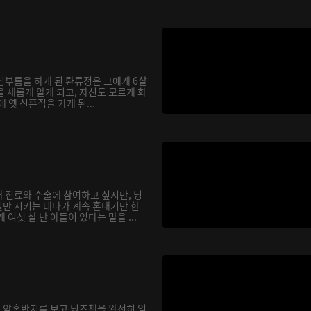
심부름을 하게 된 롼류정은 그에게 6살
 새롭게 알게 되고, 자신도 모르게 화
에 옛 신혼집을 가게 된...
 진료와 수술에 참여하고 싶지만, 닝
만 시키는 데다가 계속 혼내기만 한
여섯 살 난 아들이 있다는 말을 ...
 약혼반지를 보고 닝즈첸을 완전히 잊