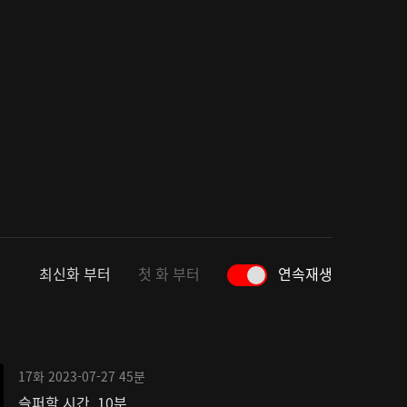
최신화 부터
첫 화 부터
연속재생
17화
2023-07-27
45분
슬퍼할 시간, 10분