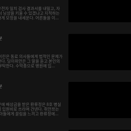
전자 일치 검사 결과서를 내밀고, 자
서 닝샹을 키울 수 있겠냐고 지적하는
 모정을 내세운다. 어른들을 이...
분
이린은 동료 의사들에게 법적인 문제가
다. 딩이위안은 그 말을 듣고 본인의
탁한다. 수막종으로 병원에 입...
분
에 배상금을 받은 롼류정은 8호 병실
 입원비로 쓰라며 건넨다. 쥐안쯔는
아들에게 끌림을 느끼고 롼류정에...