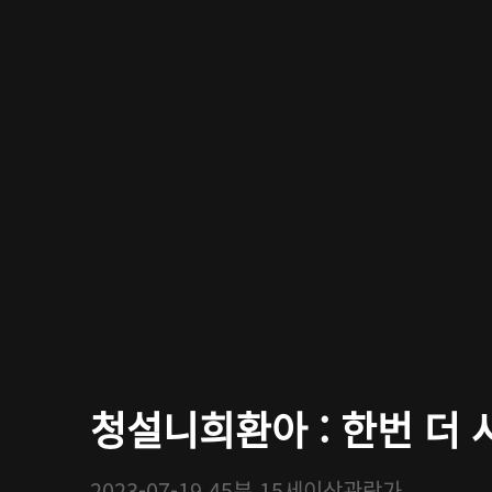
청설니희환아 : 한번 더 사
2023-07-19
45분
15세이상관람가