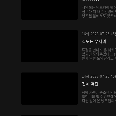
쥐안쯔는 닝즈첸에게 유
신보다 더 나은 환경에
닝즈첸 앞에서도 꿋꿋하게
16화
2023-07-26
45
집도는 무서워
류정을 만나러 온 쉐웨
있으면 도와주겠다고 한
환자 일을 도와달라고 부
14화
2023-07-25
45
전세 역전
쉐웨이린이 승소한 덕분
할머니의 딸 쥐안쯔에게
퇴원 길에 본 닝즈첸의 