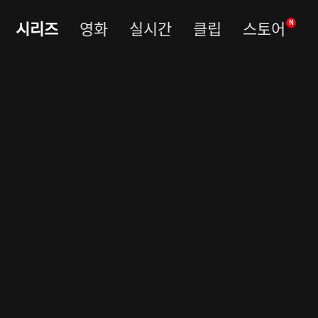
시리즈
영화
실시간
클립
스토어
N