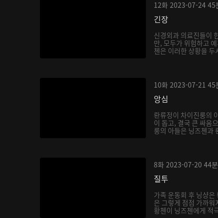
12화
2023-07-24
45
긴장
신경외과 의료진들이 
만, 모두가 위험하고 예
첸은 이러한 상황을 두샤
10화
2023-07-21
45
앙심
롼류정이 차이진룽의 
이 돕고, 결국 큰 싸움
룽의 아들은 닝즈첸과 롼
8화
2023-07-20
44분
질투
가족 운동회 후 닝샹은
은 그렇게 점점 가까워지
황첸이 닝즈첸에게 적극적