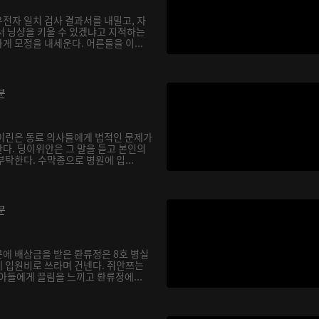
전자 일치 검사 결과서를 내밀고, 자
서 닝샹을 키울 수 있겠냐고 지적하는
 모정을 내세운다. 어른들을 이...
분
이린은 동료 의사들에게 법적인 문제가
다. 딩이위안은 그 말을 듣고 본인의
탁한다. 수막종으로 병원에 입...
분
에 배상금을 받은 롼류정은 8호 병실
 입원비로 쓰라며 건넨다. 쥐안쯔는
아들에게 끌림을 느끼고 롼류정에...