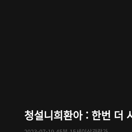
청설니희환아 : 한번 더 사
2023-07-19
45분
15세이상관람가