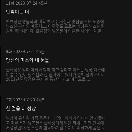
11화
2023-07-24
45분
반짝이는 너
롼류정은 생물학과 대학 부교수 거칭과 맞선을 보는 도중에
닝즈첸 부자와 마주치고, 아무것도 모르는 거칭은 닝즈첸을
슬쩍 깎아내린다. 롼류정과 닝즈첸이 이혼한 사이인 걸 알...
9화
2023-07-21
45분
당신의 미소와 내 눈물
롼류정은 엄마 아빠와 함께 자고 싶다고 떼쓰는 닝샹 때문에
어쩔 수 없이 닝즈첸과 한 침대에 누웠다가 깜박 잠이 든다.
2013년 롼류정은 문자 한 통만 남기고 미국으로 ...
7화
2023-07-20
44분
한 걸음 더 성장
닝샹이 유치원 가족 운동회 때 엄마 아빠가 아니면 안 가겠다
고 떼를 쓰자 닝즈첸은 롼류정에게 말을 꺼내보지만 단박에
거절당한다. 닝즈첸이 설득하려 할수록 더 삐딱하게 굴던...