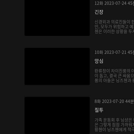
12화
2023-07-24
45
긴장
신경외과 의료진들이 
만, 모두가 위험하고 예
첸은 이러한 상황을 두샤
10화
2023-07-21
45
앙심
롼류정이 차이진룽의 
이 돕고, 결국 큰 싸움
룽의 아들은 닝즈첸과 롼
8화
2023-07-20
44분
질투
가족 운동회 후 닝샹은
은 그렇게 점점 가까워지
황첸이 닝즈첸에게 적극적