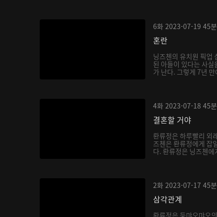
6화
2023-07-19
45분
혼란
닝즈첸의 유치원 픽업 
된 아들이 있다는 사실을
가 난다. 그렇게 7년 만
4화
2023-07-18
45분
결혼할 거야
롼류정은 하루빨리 외래
즈첸은 롼류정에게 잡일
다. 롼류정은 닝즈첸에게 
2화
2023-07-17
45분
삼각관계
롼류정은 둥먀오먀오의