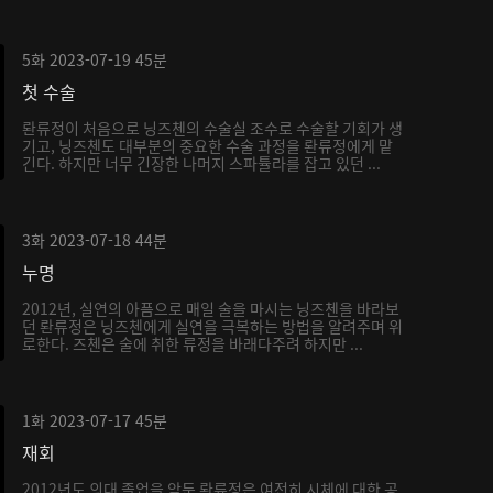
5화
2023-07-19
45분
첫 수술
롼류정이 처음으로 닝즈첸의 수술실 조수로 수술할 기회가 생
기고, 닝즈첸도 대부분의 중요한 수술 과정을 롼류정에게 맡
긴다. 하지만 너무 긴장한 나머지 스파튤라를 잡고 있던 ...
3화
2023-07-18
44분
누명
2012년, 실연의 아픔으로 매일 술을 마시는 닝즈첸을 바라보
던 롼류정은 닝즈첸에게 실연을 극복하는 방법을 알려주며 위
로한다. 즈첸은 술에 취한 류정을 바래다주려 하지만 ...
1화
2023-07-17
45분
재회
2012년도 의대 졸업을 앞둔 롼류정은 여전히 시체에 대한 공