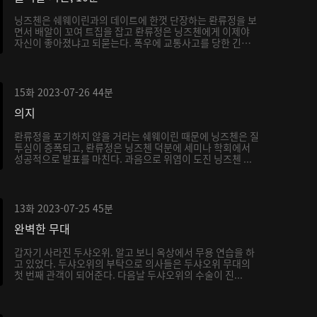
닝즈첸은 쉐웨이린과의 데이트에 한껏 단장하는 롼류정을 보
면서 배알이 꼬여 트집을 잡고 롼류정은 닝즈첸에게 이제야
자신이 좋아졌냐고 되묻는다. 폭우에 교통사고를 당한 긴급
...
15화
2023-07-26
44분
의지
롼류정을 포기하지 않을 거라는 쉐웨이린 때문에 닝즈첸은 질
투심이 증폭되고, 롼류정은 닝즈첸 덕분에 세미나 학회에서
성공적으로 발표를 마친다. 과음으로 위염이 도진 닝즈첸 ...
13화
2023-07-25
45분
완벽한 무대
갑자기 사라진 두샤오위. 알고 보니 옥상에서 무용 연습을 하
고 있었다. 두샤오위의 부탁으로 의사들은 두샤오위 무대의
첫 번째 관객이 되어준다. 다음날 두샤오위의 수술이 진...