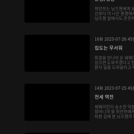
쥐안쯔는 닝즈첸에게 유
신보다 더 나은 환경에
닝즈첸 앞에서도 꿋꿋하게
16화
2023-07-26
45
집도는 무서워
류정을 만나러 온 쉐웨
있으면 도와주겠다고 한
환자 일을 도와달라고 부
14화
2023-07-25
45
전세 역전
쉐웨이린이 승소한 덕분
할머니의 딸 쥐안쯔에게
퇴원 길에 본 닝즈첸의 