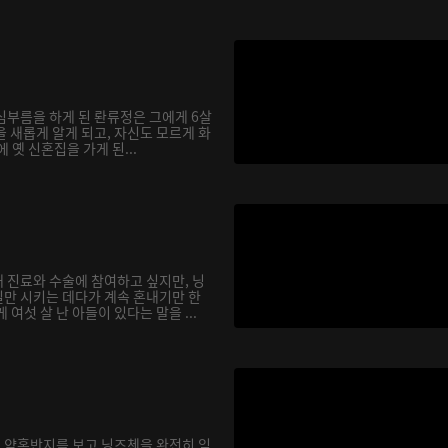
심부름을 하게 된 롼류정은 그에게 6살
 새롭게 알게 되고, 자신도 모르게 화
에 옛 신혼집을 가게 된...
 진료와 수술에 참여하고 싶지만, 닝
만 시키는 데다가 계속 혼내기만 한
여섯 살 난 아들이 있다는 말을 ...
 약혼반지를 보고 닝즈첸을 완전히 잊