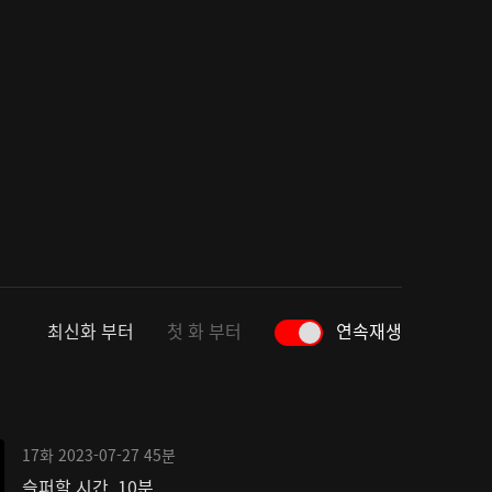
최신화 부터
첫 화 부터
연속재생
17화
2023-07-27
45분
슬퍼할 시간, 10분