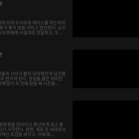
분
한데 모여 두샤오위 케이스를 의논하지
후가 좋지 않을 거라고 판단한다. 닝즈
오위에게 사실대로 전달하고, 두...
분
아들과 시비가 붙자 딩이위안과 닝즈첸
으로 번지게 된다. 앙심을 품은 차이진
류정이 차 안에 있을 때 사진을...
 롼류정을 엄마라고 확신하게 되고 둘
기 시작한다. 한편, 새로 온 내과의사
인 호감을 보이고, 이에 류...