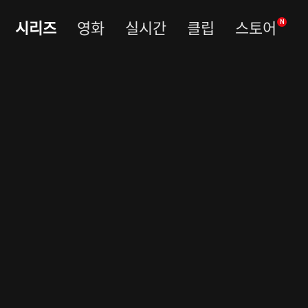
시리즈
영화
실시간
클립
스토어
N