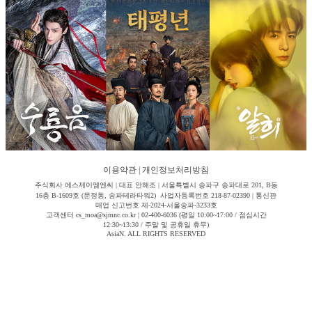
이용약관
|
개인정보처리방침
주식회사 에스제이엠엔씨 | 대표 안해조 | 서울특별시 송파구 송파대로 201, B동
16층 B-1609호 (문정동, 송파테라타워2) 사업자등록번호 218-87-02390 | 통신판
매업 신고번호 제-2024-서울송파-3233호
고객센터 cs_moa@sjmnc.co.kr | 02-400-6036 (평일 10:00~17:00 / 점심시간
12:30~13:30 / 주말 및 공휴일 휴무)
AsiaN. ALL RIGHTS RESERVED