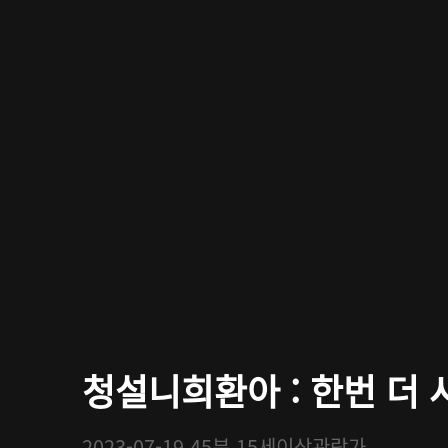
청설니희환아 : 한번 더 사
2023-07-19
45분
15세이상관람가