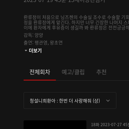
롼류정이 처음으로 닝즈첸의 수술실 조수로 수술할 기회
정을 롼류정에게 맡긴다. 하지만 너무 긴장한 나머지 스
이에 환자에게 후유증이 생길까 봐 롼류정은 전전긍긍하는
감독:
양양
출연:
팽관영,
왕초연
관람등급:
더보기
전체회차
예고/클립
추천
청설니희환아 : 한번 더 사랑해줘 (상)
18화
2023-07-27
45