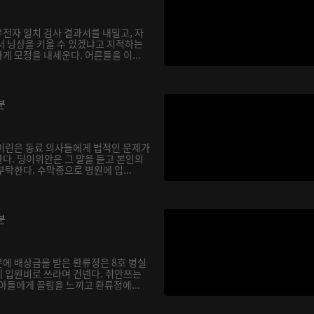
전자 일치 검사 결과서를 내밀고, 자
서 닝샹을 키울 수 있겠냐고 지적하는
 모정을 내세운다. 어른들을 이...
분
이린은 동료 의사들에게 법적인 문제가
다. 딩이위안은 그 말을 듣고 본인의
탁한다. 수막종으로 병원에 입...
분
에 배상금을 받은 롼류정은 8호 병실
 입원비로 쓰라며 건넨다. 쥐안쯔는
아들에게 끌림을 느끼고 롼류정에...