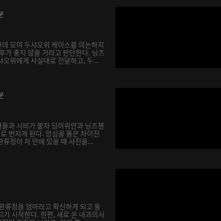
분
한데 모여 두샤오위 케이스를 의논하지
후가 좋지 않을 거라고 판단한다. 닝즈
오위에게 사실대로 전달하고, 두...
분
아들과 시비가 붙자 딩이위안과 닝즈첸
으로 번지게 된다. 앙심을 품은 차이진
류정이 차 안에 있을 때 사진을...
 롼류정을 엄마라고 확신하게 되고 둘
기 시작한다. 한편, 새로 온 내과의사