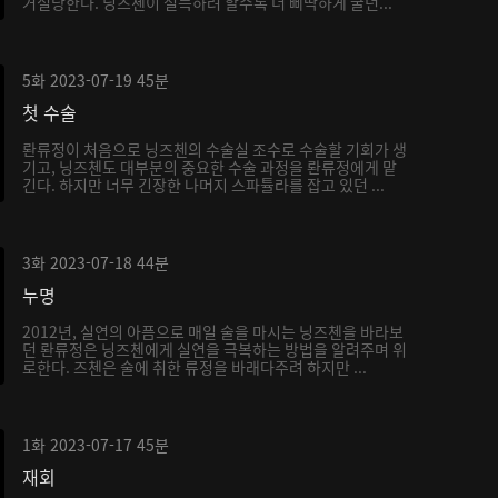
거절당한다. 닝즈첸이 설득하려 할수록 더 삐딱하게 굴던...
5화
2023-07-19
45분
첫 수술
롼류정이 처음으로 닝즈첸의 수술실 조수로 수술할 기회가 생
기고, 닝즈첸도 대부분의 중요한 수술 과정을 롼류정에게 맡
긴다. 하지만 너무 긴장한 나머지 스파튤라를 잡고 있던 ...
3화
2023-07-18
44분
누명
2012년, 실연의 아픔으로 매일 술을 마시는 닝즈첸을 바라보
던 롼류정은 닝즈첸에게 실연을 극복하는 방법을 알려주며 위
로한다. 즈첸은 술에 취한 류정을 바래다주려 하지만 ...
1화
2023-07-17
45분
재회