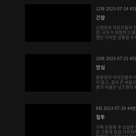
12화
2023-07-24
45
긴장
신경외과 의료진들이 
만, 모두가 위험하고 예
첸은 이러한 상황을 두샤
10화
2023-07-21
45
앙심
롼류정이 차이진룽의 
이 돕고, 결국 큰 싸움
룽의 아들은 닝즈첸과 롼
8화
2023-07-20
44분
질투
가족 운동회 후 닝샹은
은 그렇게 점점 가까워지