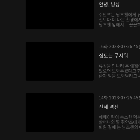
안녕, 닝샹
쥐안쯔는 닝즈첸에게 유
신보다 더 나은 환경에
닝즈첸 앞에서도 꿋꿋하게
16화
2023-07-26
45
집도는 무서워
류정을 만나러 온 쉐웨
있으면 도와주겠다고 한
환자 일을 도와달라고 부
14화
2023-07-25
45
전세 역전
쉐웨이린이 승소한 덕분
할머니의 딸 쥐안쯔에게
퇴원 길에 본 닝즈첸의 