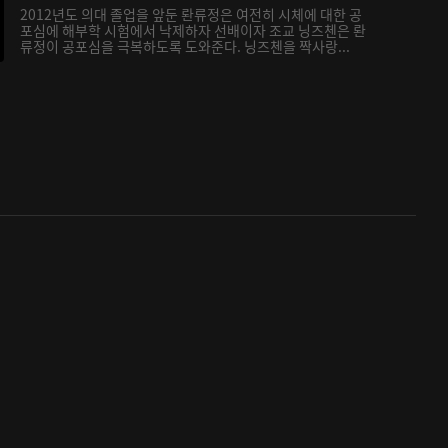
2012년도 의대 졸업을 앞둔 롼류정은 여전히 시체에 대한 공
포심에 해부학 시험에서 낙제하자 선배이자 조교 닝즈첸은 롼
류정이 공포심을 극복하도록 도와준다. 닝즈첸을 짝사랑...