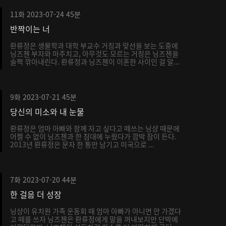
11화
2023-07-24
45분
반짝이는 너
롼류정은 생물학과 대학 부교수 거칭과 맞선을 보는 도중에
닝즈첸 부자와 마주치고, 아무것도 모르는 거칭은 닝즈첸을
슬쩍 깎아내린다. 롼류정과 닝즈첸이 이혼한 사이인 걸 알...
9화
2023-07-21
45분
당신의 미소와 내 눈물
롼류정은 엄마 아빠와 함께 자고 싶다고 떼쓰는 닝샹 때문에
어쩔 수 없이 닝즈첸과 한 침대에 누웠다가 깜박 잠이 든다.
2013년 롼류정은 문자 한 통만 남기고 미국으로 ...
7화
2023-07-20
44분
한 걸음 더 성장
닝샹이 유치원 가족 운동회 때 엄마 아빠가 아니면 안 가겠다
고 떼를 쓰자 닝즈첸은 롼류정에게 말을 꺼내보지만 단박에