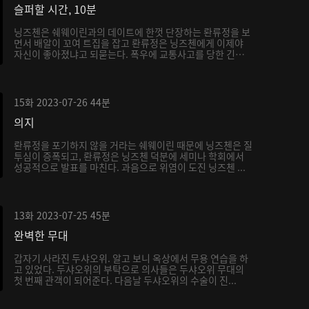
슬퍼할 시간, 10분
닝즈첸은 쉐웨이린과의 데이트에 한껏 단장하는 롼류정을 보
면서 배알이 꼬여 트집을 잡고 롼류정은 닝즈첸에게 이제야
자신이 좋아졌냐고 되묻는다. 폭우에 교통사고를 당한 긴급
...
15화
2023-07-26
44분
의지
롼류정을 포기하지 않을 거라는 쉐웨이린 때문에 닝즈첸은 질
투심이 증폭되고, 롼류정은 닝즈첸 덕분에 세미나 학회에서
성공적으로 발표를 마친다. 과음으로 위염이 도진 닝즈첸 ...
13화
2023-07-25
45분
완벽한 무대
갑자기 사라진 두샤오위. 알고 보니 옥상에서 무용 연습을 하
고 있었다. 두샤오위의 부탁으로 의사들은 두샤오위 무대의
첫 번째 관객이 되어준다. 다음날 두샤오위의 수술이 진...