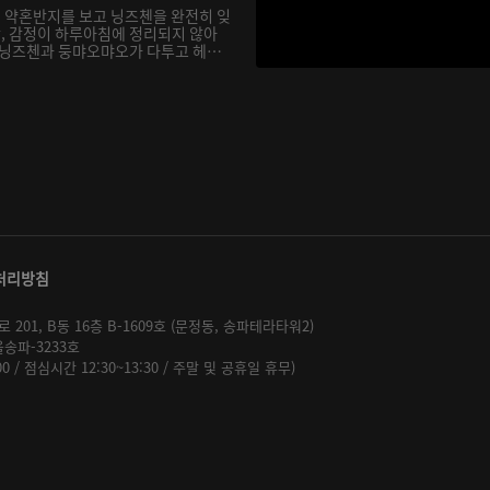
 약혼반지를 보고 닝즈첸을 완전히 잊
, 감정이 하루아침에 정리되지 않아
 닝즈첸과 둥먀오먀오가 다투고 헤어
처리방침
01, B동 16층 B-1609호 (문정동, 송파테라타워2)
울송파-3233호
:00 / 점심시간 12:30~13:30 / 주말 및 공휴일 휴무)