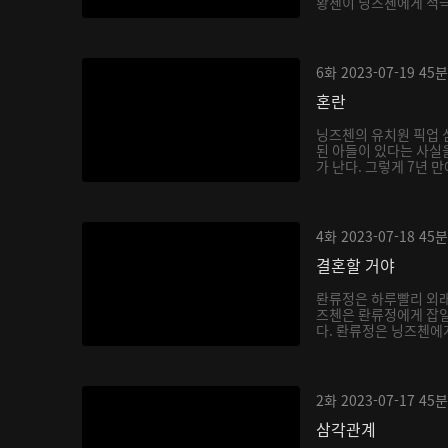
황첸이 닝즈첸에게 적극적
6화
2023-07-19
45분
혼란
닝즈첸의 유치원 픽업 
된 아들이 있다는 사실을
가 난다. 그렇게 7년 만
4화
2023-07-18
45분
결혼할 거야
롼류정은 하루빨리 외래
즈첸은 롼류정에게 잡일
다. 롼류정은 닝즈첸에게 
2화
2023-07-17
45분
삼각관계