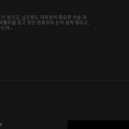
가 생기고, 닝즈첸도 대부분의 중요한 수술 과
파튤라를 잡고 있던 롼류정의 손이 살짝 떨리고,
데...
분