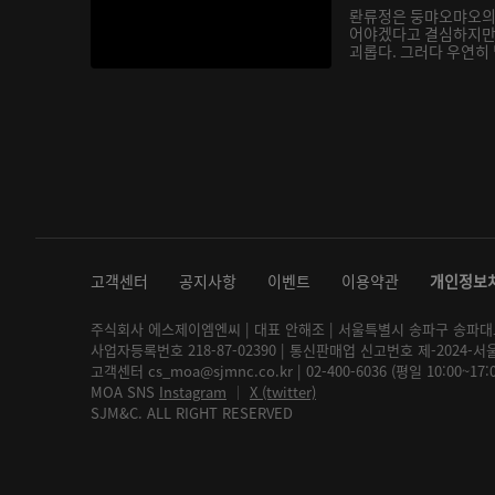
롼류정은 둥먀오먀오의
어야겠다고 결심하지만
괴롭다. 그러다 우연히
지는...
고객센터
공지사항
이벤트
이용약관
개인정보
주식회사 에스제이엠엔씨 | 대표 안해조 | 서울특별시 송파구 송파대로 2
사업자등록번호 218-87-02390 | 통신판매업 신고번호 제-2024-서
고객센터 cs_moa@sjmnc.co.kr | 02-400-6036 (평일 10:00~17
MOA SNS
Instagram
│
X (twitter)
SJM&C. ALL RIGHT RESERVED