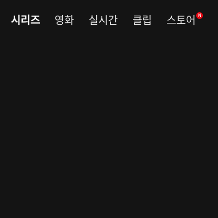
시리즈
영화
실시간
클립
스토어
N