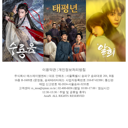
이용약관
|
개인정보처리방침
주식회사 에스제이엠엔씨 | 대표 안해조 | 서울특별시 송파구 송파대로 201, B동
16층 B-1609호 (문정동, 송파테라타워2) 사업자등록번호 218-87-02390 | 통신판
매업 신고번호 제-2024-서울송파-3233호
고객센터 cs_moa@sjmnc.co.kr | 02-400-6036 (평일 10:00~17:00 / 점심시간
12:30~13:30 / 주말 및 공휴일 휴무)
AsiaN. ALL RIGHTS RESERVED