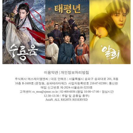
이용약관
|
개인정보처리방침
주식회사 에스제이엠엔씨 | 대표 안해조 | 서울특별시 송파구 송파대로 201, B동
16층 B-1609호 (문정동, 송파테라타워2) 사업자등록번호 218-87-02390 | 통신판
매업 신고번호 제-2024-서울송파-3233호
고객센터 cs_moa@sjmnc.co.kr | 02-400-6036 (평일 10:00~17:00 / 점심시간
12:30~13:30 / 주말 및 공휴일 휴무)
AsiaN. ALL RIGHTS RESERVED