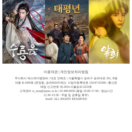
이용약관
|
개인정보처리방침
주식회사 에스제이엠엔씨 | 대표 안해조 | 서울특별시 송파구 송파대로 201, B동
16층 B-1609호 (문정동, 송파테라타워2) 사업자등록번호 218-87-02390 | 통신판
매업 신고번호 제-2024-서울송파-3233호
고객센터 cs_moa@sjmnc.co.kr | 02-400-6036 (평일 10:00~17:00 / 점심시간
12:30~13:30 / 주말 및 공휴일 휴무)
AsiaN. ALL RIGHTS RESERVED