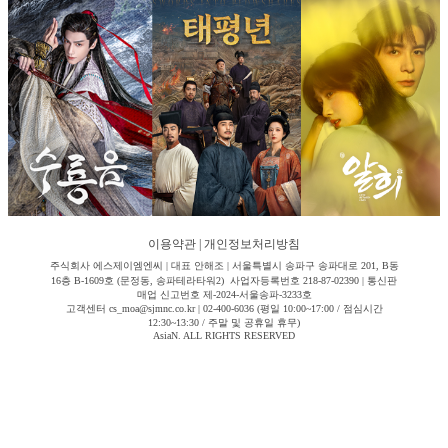
이용약관
|
개인정보처리방침
주식회사 에스제이엠엔씨 | 대표 안해조 | 서울특별시 송파구 송파대로 201, B동
16층 B-1609호 (문정동, 송파테라타워2) 사업자등록번호 218-87-02390 | 통신판
매업 신고번호 제-2024-서울송파-3233호
고객센터 cs_moa@sjmnc.co.kr | 02-400-6036 (평일 10:00~17:00 / 점심시간
12:30~13:30 / 주말 및 공휴일 휴무)
AsiaN. ALL RIGHTS RESERVED