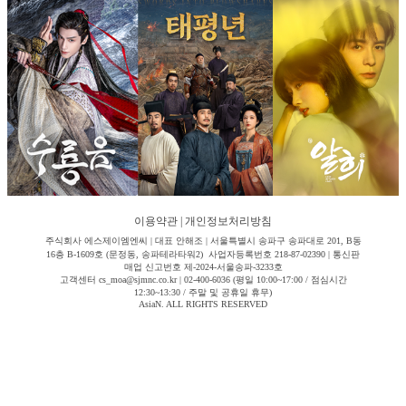
이용약관
|
개인정보처리방침
주식회사 에스제이엠엔씨 | 대표 안해조 | 서울특별시 송파구 송파대로 201, B동
16층 B-1609호 (문정동, 송파테라타워2) 사업자등록번호 218-87-02390 | 통신판
매업 신고번호 제-2024-서울송파-3233호
고객센터 cs_moa@sjmnc.co.kr | 02-400-6036 (평일 10:00~17:00 / 점심시간
12:30~13:30 / 주말 및 공휴일 휴무)
AsiaN. ALL RIGHTS RESERVED