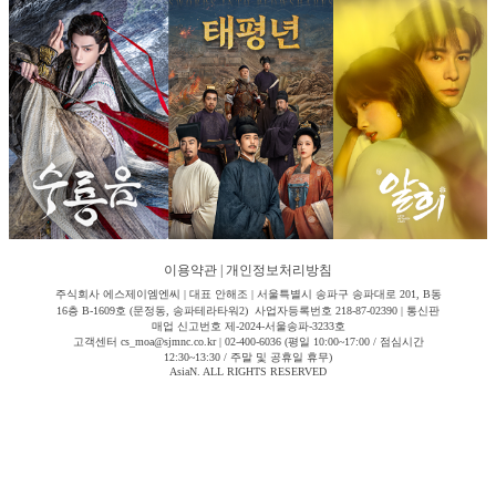
이용약관
|
개인정보처리방침
주식회사 에스제이엠엔씨 | 대표 안해조 | 서울특별시 송파구 송파대로 201, B동
16층 B-1609호 (문정동, 송파테라타워2) 사업자등록번호 218-87-02390 | 통신판
매업 신고번호 제-2024-서울송파-3233호
고객센터 cs_moa@sjmnc.co.kr | 02-400-6036 (평일 10:00~17:00 / 점심시간
12:30~13:30 / 주말 및 공휴일 휴무)
AsiaN. ALL RIGHTS RESERVED