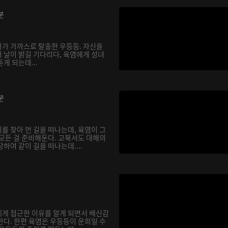
분
가 가까스로 탈출한 우등등. 자신을
 날이 밝길 기다리다, 육염에게 성녀
게 되는데...
분
를 찾아 먼 길을 떠나는데, 육염이 그
 모든 걸 준비해둔다. 고북서도 대해의
하여 같이 길을 떠나는데....
게 접근한 이유를 알게 되면서 배신감
한다. 한편 육염은 우등등이 운희일 수