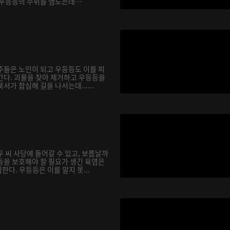
 우등등의 주위를 맴도는데…
주들은 노인이 되고 우등등도 이를 피
간다. 괴물을 찾아 제거하고 우등등을
서가 합심해 길을 나서는데......
 씨 사당에 들어갈 수 있고, 보름날까
등을 보호해야 할 필요가 생긴 육염은
다. 우등등은 이를 알지 못...