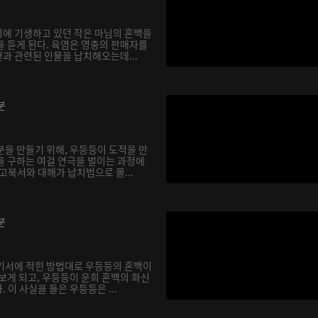
에 기생하고 있던 작은 마님의 혼백을
을 듣게 된다. 육염은 영충의 판매자를
과 관련된 인물을 납치해오는데...
분
분을 만들기 위해, 우등등이 도적을 만
을 구하는 여걸 연극을 벌이는 과정에
고북서와 대해가 납치범으로 몰...
분
기서에 적힌 방법대로 우등등의 혼백이
보게 되고, 우등등이 운희 혼백의 화신
 이 사실을 들은 우등등은 ...