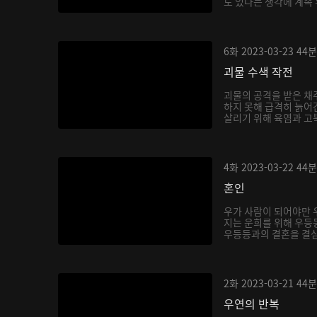
도 있다는 생각에 계속
6화
2023-03-23
44분
괴물 수색 작전
괴물의 공격을 받은 채
하지 못해 급격히 늙어
살리기 위해 육염과 고북
4화
2023-03-22
44분
혼인
우가 사람이 되어야만 우
지는 운희를 위해 우등
우등등과의 결혼을 결심한
2화
2023-03-21
44분
우연의 반복