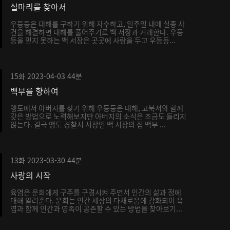
실마리를 찾아서
우등등은 대해를 구하기 위해 자수하고, 일주일 내에 실종 사
건을 해결하면 대해를 풀어주기로 백 서장과 거래한다. 우등
등을 믿지 못하는 백 서장은 곳곳에 사람을 두고 우등등...
15화
2023-04-03
44분
백부를 향하여
앵도에서 아버지를 찾기 위해 우등등은 대해, 고북서와 함께
갖은 방법으로 노력해보지만 아버지의 소식은 조금도 들리지
않는다. 결국 앵도 경찰서 서장인 백 서장의 집 백부 ...
13화
2023-03-30
44분
사랑의 시작
육염은 운희에게 구주를 구경시켜 주면서 인간의 삶과 정에
대해 알려준다. 운희는 인간 세상의 다채로움에 감화되어 육
염과 함께 인간과 영족이 공존할 수 있는 방법을 찾아보기...