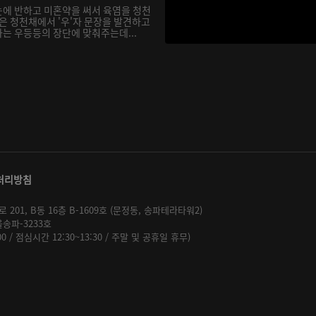
에 반하고 미혼약을 써서 육염을 청천
은 청천채에서 '우'자 문장을 발견하고
는 우등등의 장단에 맞춰주는데...
처리방침
01, B동 16층 B-1609호 (문정동, 송파테라타워2)
울송파-3233호
:00 / 점심시간 12:30~13:30 / 주말 및 공휴일 휴무)