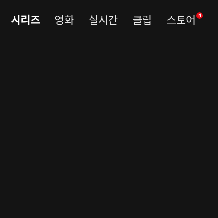
시리즈
영화
실시간
클립
스토어
N