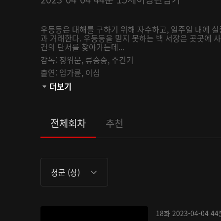
우등등은 대해를 구하기 위해 자수하고, 일주일 내에 
과 거래한다. 우등등을 믿지 못하는 백 서장은 곳곳에 
건의 단서를 찾아가는데...
감독:
정위문,
류숭숭,
주건기
출연:
임가륜,
이심
관람등급:
더보기
전체회차
추천
청군 (상)
18화
2023-04-04
44