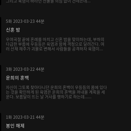
그리고 육염이 바라던 선물을 의심 없이 건네는데...
5화
2023-03-23
44분
신혼 밤
우여곡절 끝에 혼례를 마치고 신혼 밤을 맞이하는데, 부하의
다급한 부름에 우등등은 육염과 함께 객청으로 달려간다. 여
러 산채 채주가 괴물로 변해서 사람들을 공격하자 육염이...
3화
2023-03-22
44분
운희의 혼백
자신이 그토록 찾아다니던 운희의 혼백이 우등등의 몸에 있다
는 것을 확인하게 된 육염은 운희의 혼백을 꺼내올 계획을 세
운다. 보름달이 뜨는 날 거사를 행하기로 하는데......
1화
2023-03-21
44분
봉인 해제