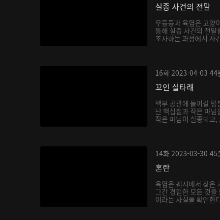
실종 사건의 전말
우등등과 육염은 고양이
통해 실종 사건의 전말
조사하는 과정에서 사건
16화
2023-04-03
44
꼬인 실타래
백부 공관에 들어갈 명
난 백십칠과 작은 마님
작은 마님이 실종되고, 
14화
2023-03-30
45
혼란
육염은 궤시에서 찾은 
그간 경험한 모든 것을 
이라는 사실을 확인한다.