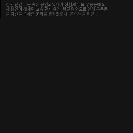
삼천 년간 고분 속에 봉인되었다가 청천재 두목 우등등에 의
해 봉인이 해제된 고촉 황자 육염. 똑같은 외모로 인해 우등등
을 자신을 구해준 운희로 생각했으나, 곧 아님을 깨닫...