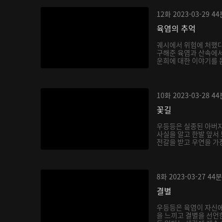
12화
2023-03-29
44
육염의 추억
궤시에서 위험에 처했다
구해준 육염과 산속에서
운희에 대한 이야기를 듣
10화
2023-03-28
44
꽃길
우등등은 실종된 아버지
사실을 알고 한발 앞서
전갈을 받고 우연을 가장
8화
2023-03-27
44분
결별
우등등은 육염이 자신에
을 느끼고 결별을 선언