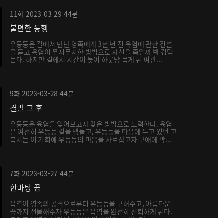
11화
2023-03-29
44분
불편한 동행
우등등은 길에서 만난 영족에게 3천 년 전 육염에 관한 전설
을 듣고 육염이 무시무시한 방법으로 자신을 죽일까 봐 겁먹
는다. 하지만 길에서 시간이 늦어 하룻밤 묵게 된 여관...
9화
2023-03-28
44분
결별 그 후
우등등은 육염을 잊어보고자 갖은 방법으로 노력한다. 육염
은 여전히 우등등 곁을 맴돌고, 우등등을 마음에 두고 있던 고
북서는 이 기회에 우등등의 마음을 사로잡고자 구애에 박...
7화
2023-03-27
44분
한바탕 꿈
육염이 영족의 공격으로부터 우등등을 구해주고, 아름다운
꿈까지 선물해주자 우등등은 육염을 완전히 신뢰하게 된다.