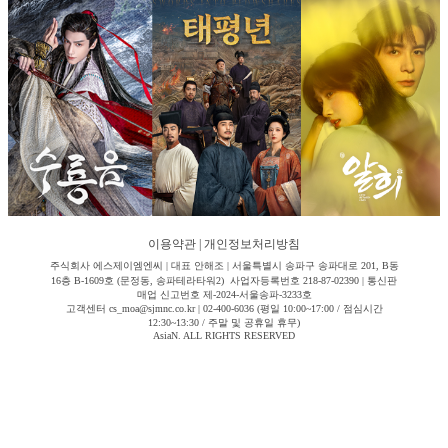
이용약관
|
개인정보처리방침
주식회사 에스제이엠엔씨 | 대표 안해조 | 서울특별시 송파구 송파대로 201, B동
16층 B-1609호 (문정동, 송파테라타워2) 사업자등록번호 218-87-02390 | 통신판
매업 신고번호 제-2024-서울송파-3233호
고객센터 cs_moa@sjmnc.co.kr | 02-400-6036 (평일 10:00~17:00 / 점심시간
12:30~13:30 / 주말 및 공휴일 휴무)
AsiaN. ALL RIGHTS RESERVED