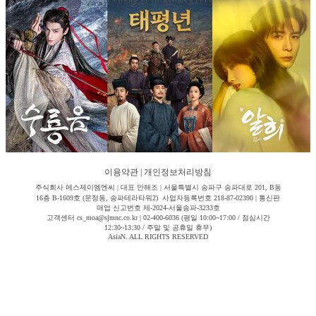
이용약관
|
개인정보처리방침
주식회사 에스제이엠엔씨 | 대표 안해조 | 서울특별시 송파구 송파대로 201, B동
16층 B-1609호 (문정동, 송파테라타워2) 사업자등록번호 218-87-02390 | 통신판
매업 신고번호 제-2024-서울송파-3233호
고객센터 cs_moa@sjmnc.co.kr | 02-400-6036 (평일 10:00~17:00 / 점심시간
12:30~13:30 / 주말 및 공휴일 휴무)
AsiaN. ALL RIGHTS RESERVED