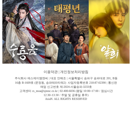
이용약관
|
개인정보처리방침
주식회사 에스제이엠엔씨 | 대표 안해조 | 서울특별시 송파구 송파대로 201, B동
16층 B-1609호 (문정동, 송파테라타워2) 사업자등록번호 218-87-02390 | 통신판
매업 신고번호 제-2024-서울송파-3233호
고객센터 cs_moa@sjmnc.co.kr | 02-400-6036 (평일 10:00~17:00 / 점심시간
12:30~13:30 / 주말 및 공휴일 휴무)
AsiaN. ALL RIGHTS RESERVED