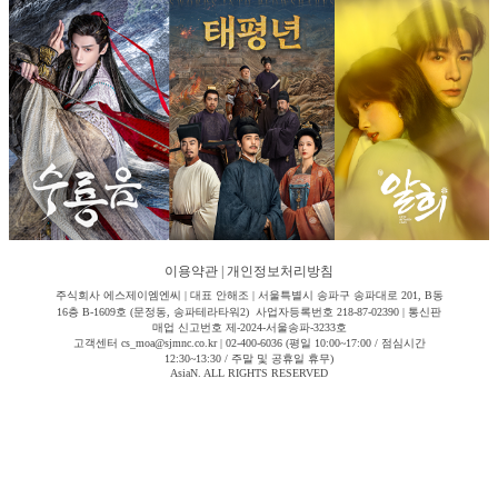
이용약관
|
개인정보처리방침
주식회사 에스제이엠엔씨 | 대표 안해조 | 서울특별시 송파구 송파대로 201, B동
16층 B-1609호 (문정동, 송파테라타워2) 사업자등록번호 218-87-02390 | 통신판
매업 신고번호 제-2024-서울송파-3233호
고객센터 cs_moa@sjmnc.co.kr | 02-400-6036 (평일 10:00~17:00 / 점심시간
12:30~13:30 / 주말 및 공휴일 휴무)
AsiaN. ALL RIGHTS RESERVED