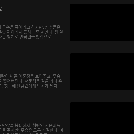
분
 무송을 죽이라고 하지만, 살수들은
송을 이기지 못하고 죽고 만다. 왕 할
는 핑계로 반금련을 찻집으로 ...
랑이 써준 이혼장을 보여주고, 무송
을 찢어버린다. 서문경은 길을 가다 우
, 첫눈에 반금련에게 반하게 된다...
도박장을 봉쇄하자, 현령인 사문괴를
을 주지만, 무송은 모두 거절한다. 마