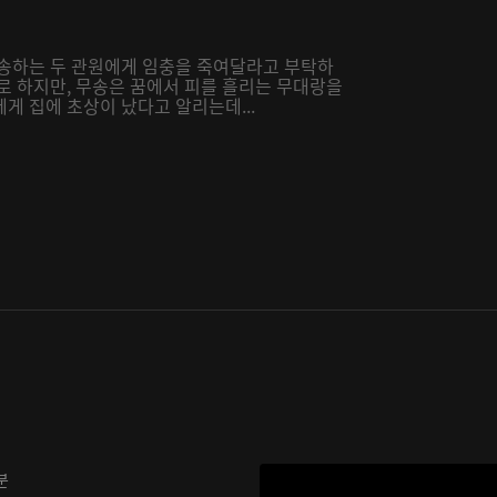
호송하는 두 관원에게 임충을 죽여달라고 부탁하
로 하지만, 무송은 꿈에서 피를 흘리는 무대랑을
게 집에 초상이 났다고 알리는데...
분