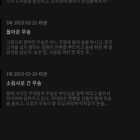
다가 도박장을 발견하고, 도박장에 들어가 손님들에게 사기
를...
3화
2023-02-21
45분
돌아온 무송
고향으로 향하던 무송은 어느 주점에 들러 술을 마시고, 혼자
고개를 넘지 말라는 점원의 만류를 뿌리치고 술에 취한 채 경
양강을 넘는다. 늦은 밤, 사람을 여러 명 죽인 호...
1화
2023-02-20
45분
소림사로 간 무송
형제 사이인 무대랑과 무송은 부모님을 일찍 여의고 둘이서
의지하며 살아가고 있다. 무대랑은 찐빵을 만들어 팔며 무송
을 돌보고, 오로지 무송이 잘 되길 바라며 악착같이 돈을...