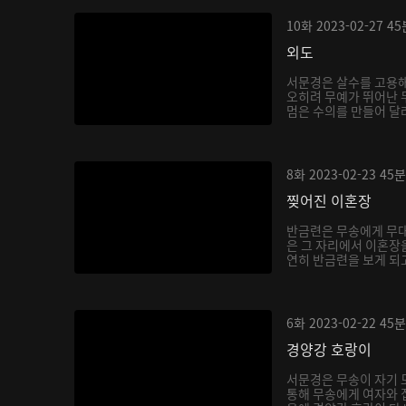
10화
2023-02-27
45
외도
서문경은 살수를 고용해
오히려 무예가 뛰어난 무
멈은 수의를 만들어 달라
8화
2023-02-23
45분
찢어진 이혼장
반금련은 무송에게 무대
은 그 자리에서 이혼장
연히 반금련을 보게 되고
6화
2023-02-22
45분
경양강 호랑이
서문경은 무송이 자기 
통해 무송에게 여자와 집