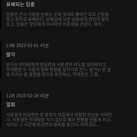
유배되는 임충
임충은 군사 기밀을 논하는 곳에 멋대로 들어간 죄로 곤장을
맞고 창주로 유배된다. 유배길에 오른 임충에게 장인이 찾아
오고, 임충은 장인에게 아내와의 이혼장을 건넨다. 하지...
13화
2023-03-01
45분
발각
운가는 무대랑에게 반금련과 서문경의 외도를 일러바치고,
무대랑은 두 사람의 밀회 현장을 덮치기로 한다. 운가는 문 앞
을 지키는 왕 할멈을 밖으로 유인하고, 무대랑은 그 틈...
11화
2023-02-28
45분
밀회
서문경과 반금련은 왕 할멈의 찻집에서 위험한 만남을 이어간
다. 서문경은 무대랑을 자기 집으로 불러 찐빵을 만들게 하고,
자기는 그 시간에 반금련과 밀회를 즐긴다. 아무것도...