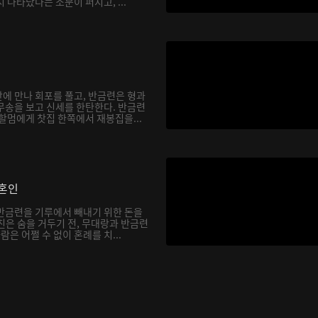
 나타났다는 소문이 퍼지고, ...
에 만나 회포를 풀고, 반금련은 형과
무송을 보고 신세를 한탄한다. 반금련
할멈에게 찻집 한쪽에서 재봉집을...
혼인
반금련을 기루에서 빼내기 위한 돈을
친은 숨을 거두기 전, 무대랑과 반금련
람은 어쩔 수 없이 혼례를 치...