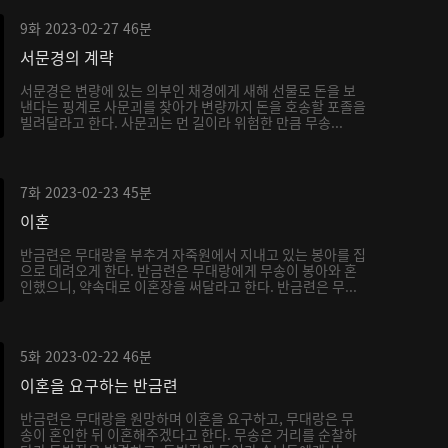
9화
2023-02-27
46분
서문경의 계략
서문경은 변량에 있는 의부인 채경에게 새해 선물로 돈을 보
낸다는 핑계로 사문괴를 찾아가 변량까지 돈을 호송할 포졸을
빌려달라고 한다. 사문괴는 먼 길이라 위험한 만큼 무송...
7화
2023-02-23
45분
이혼
반금련은 무대랑을 부추겨 자죽원에서 지내고 있는 봉아를 집
으로 데려오게 한다. 반금련은 무대랑에게 무송이 봉아와 혼
인했으니, 약속대로 이혼장을 써달라고 한다. 반금련은 무...
5화
2023-02-22
46분
이혼을 요구하는 반금련
반금련은 무대랑을 원망하며 이혼을 요구하고, 무대랑은 무
송이 혼인한 뒤 이혼해주겠다고 한다. 무송은 거리를 순찰하