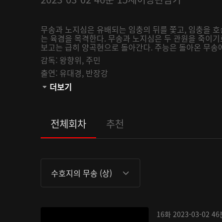
무송과 노지심은 유배되는 임충의 뒤를 쫓고, 임충을 
는 육겸을 목격한다. 무송과 노지심은 두 관원을 죽이기
보고는 급히 양곡현으로 돌아간다. 주능은 돌아온 무송에
감독:
왕향위,
주민
출연:
유대경,
반장강
관람등급:
더보기
전체회차
추천
수호지의 무송 (상)
16화
2023-03-02
46