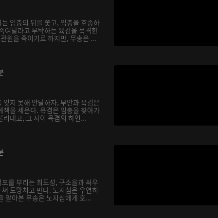
는 임충의 뒤를 쫓고, 임충을 호송하
 죽여달라고 부탁하는 육겸을 목격한
관원을 죽이기로 하지만, 무송은 ...
분
 잊지 못해 안달하자, 부안과 육겸은
계책을 세운다. 육겸은 임충을 찾아가
러내고, 그 사이 육겸의 하인...
분
포를 부리는 최도성, 구소을과 싸우
못 써 도망치고 만다. 노지심은 우연히
 알아본 무송은 노지심에게 호...