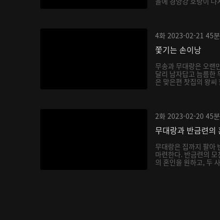
을에 경양강 호랑이 다시
4화
2023-02-21
45분
쫓기는 손이낭
무송과 무대랑은 오랜만
달리 남자답고 늠름한 
은 맞은편 찻집의 왕씨 
2화
2023-02-20
45분
무대랑과 반금련의 
무대랑은 집까지 팔아 
마련한다. 반금련의 모
의 혼인을 원하고, 두 사