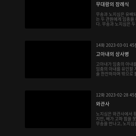
무대랑의 장례식
무송과 노지심은 유배되
는 두 관원에게 임충을
다. 무송과 노지심은 두 
14화
2023-03-01
45
고아내의 상사병
고아내가 임충의 아내를
임충의 아내를 유인할 
술 한잔하자며 밖으로 불
12화
2023-02-28
45
와관사
노지심은 와관사에서 횡
지만, 배가 고파 힘을 
무송을 만나고, 노지심을