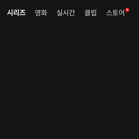
시리즈
영화
실시간
클립
스토어
N