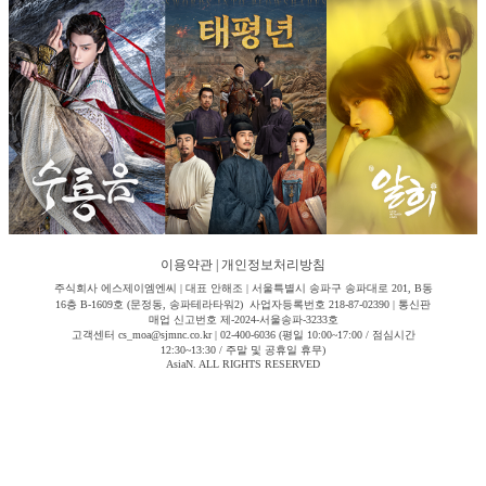
이용약관
|
개인정보처리방침
주식회사 에스제이엠엔씨 | 대표 안해조 | 서울특별시 송파구 송파대로 201, B동
16층 B-1609호 (문정동, 송파테라타워2) 사업자등록번호 218-87-02390 | 통신판
매업 신고번호 제-2024-서울송파-3233호
고객센터 cs_moa@sjmnc.co.kr | 02-400-6036 (평일 10:00~17:00 / 점심시간
12:30~13:30 / 주말 및 공휴일 휴무)
AsiaN. ALL RIGHTS RESERVED