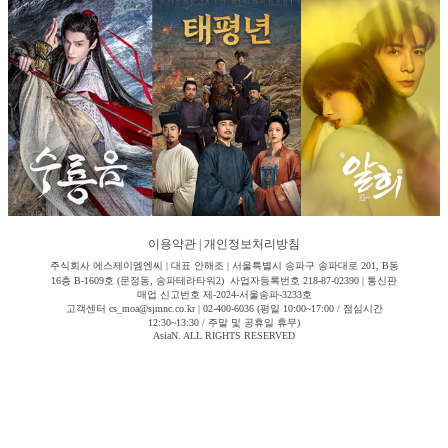
이용약관
|
개인정보처리방침
주식회사 에스제이엠엔씨 | 대표 안해조 | 서울특별시 송파구 송파대로 201, B동
16층 B-1609호 (문정동, 송파테라타워2) 사업자등록번호 218-87-02390 | 통신판
매업 신고번호 제-2024-서울송파-3233호
고객센터 cs_moa@sjmnc.co.kr | 02-400-6036 (평일 10:00~17:00 / 점심시간
12:30~13:30 / 주말 및 공휴일 휴무)
AsiaN. ALL RIGHTS RESERVED