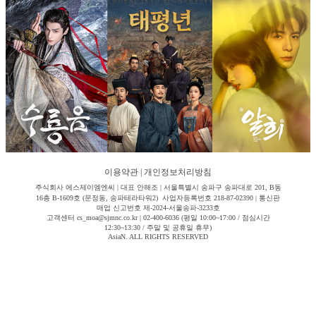
이용약관
|
개인정보처리방침
주식회사 에스제이엠엔씨 | 대표 안해조 | 서울특별시 송파구 송파대로 201, B동
16층 B-1609호 (문정동, 송파테라타워2) 사업자등록번호 218-87-02390 | 통신판
매업 신고번호 제-2024-서울송파-3233호
고객센터 cs_moa@sjmnc.co.kr | 02-400-6036 (평일 10:00~17:00 / 점심시간
12:30~13:30 / 주말 및 공휴일 휴무)
AsiaN. ALL RIGHTS RESERVED