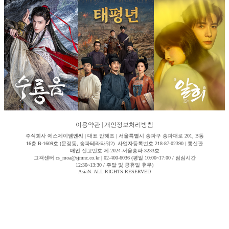
이용약관
|
개인정보처리방침
주식회사 에스제이엠엔씨 | 대표 안해조 | 서울특별시 송파구 송파대로 201, B동
16층 B-1609호 (문정동, 송파테라타워2) 사업자등록번호 218-87-02390 | 통신판
매업 신고번호 제-2024-서울송파-3233호
고객센터 cs_moa@sjmnc.co.kr | 02-400-6036 (평일 10:00~17:00 / 점심시간
12:30~13:30 / 주말 및 공휴일 휴무)
AsiaN. ALL RIGHTS RESERVED